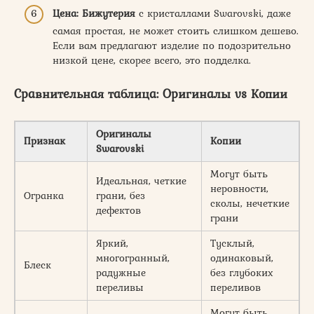
Цена:
Бижутерия
с кристаллами Swarovski, даже
самая простая, не может стоить слишком дешево.
Если вам предлагают изделие по подозрительно
низкой цене, скорее всего, это подделка.
Сравнительная таблица: Оригиналы vs Копии
Оригиналы
Признак
Копии
Swarovski
Могут быть
Идеальная, четкие
неровности,
Огранка
грани, без
сколы, нечеткие
дефектов
грани
Яркий,
Тусклый,
многогранный,
одинаковый,
Блеск
радужные
без глубоких
переливы
переливов
Могут быть