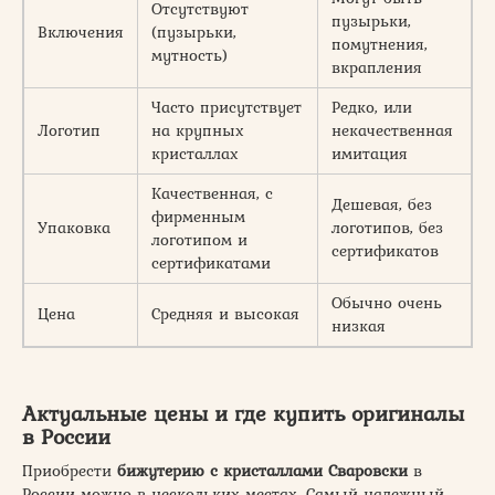
Отсутствуют
пузырьки,
Включения
(пузырьки,
помутнения,
мутность)
вкрапления
Часто присутствует
Редко, или
Логотип
на крупных
некачественная
кристаллах
имитация
Качественная, с
Дешевая, без
фирменным
Упаковка
логотипов, без
логотипом и
сертификатов
сертификатами
Обычно очень
Цена
Средняя и высокая
низкая
Актуальные цены и где купить оригиналы
в России
Приобрести
бижутерию с кристаллами Сваровски
в
России можно в нескольких местах. Самый надежный