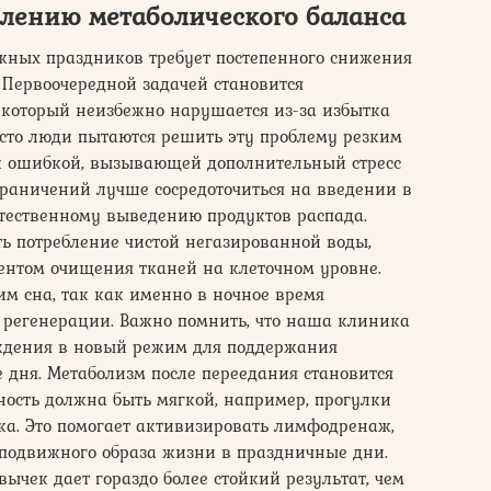
влению метаболического баланса
яжных праздников требует постепенного снижения
 Первоочередной задачей становится
 который неизбежно нарушается из-за избытка
Часто люди пытаются решить эту проблему резким
ной ошибкой, вызывающей дополнительный стресс
граничений лучше сосредоточиться на введении в
стественному выведению продуктов распада.
ь потребление чистой негазированной воды,
ентом очищения тканей на клеточном уровне.
им сна, так как именно в ночное время
 регенерации. Важно помнить, что наша клиника
ждения в новый режим для поддержания
е дня. Метаболизм после переедания становится
ость должна быть мягкой, например, прогулки
ка. Это помогает активизировать лимфодренаж,
оподвижного образа жизни в праздничные дни.
ычек дает гораздо более стойкий результат, чем