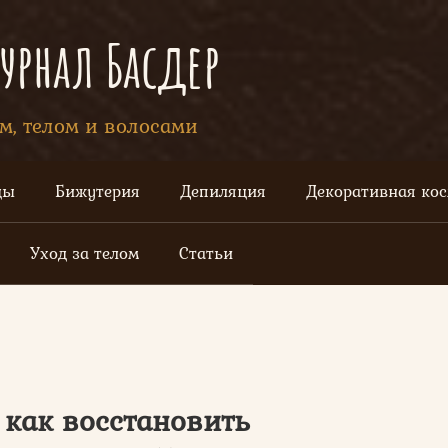
рнал Басдер
ом, телом и волосами
цы
Бижутерия
Депиляция
Декоративная ко
Уход за телом
Статьи
 как восстановить