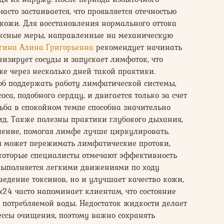
сто застаивается, что проявляется отечностью
 кожи. Для восстановления нормального оттока
ексные меры, направленные на механическую
ина Алина Григорьевна
рекомендует начинать
низирует сосуды и запускает лимфоток, что
е через несколько дней такой практики.
б поддержать работу лимфатической системы,
оса, подобного сердцу, и двигается только за счет
ба в спокойном темпе способна значительно
д. Также полезны практики глубокого дыхания,
ение, помогая лимфе лучше циркулировать.
ая может пережимать лимфатические протоки,
екоторые специалисты отмечают эффективность
выполняется легкими движениями по ходу
ведение токсинов, но и улучшает качество кожи,
ox24 часто напоминает клиентам, что состояние
потребляемой воды. Недостаток жидкости делает
цессы очищения, поэтому важно сохранять