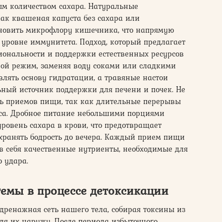
м количеством сахара. Натуральные
ак квашеная капуста без сахара или
ановить микрофлору кишечника, что напрямую
 уровне иммунитета. Подход, который предлагает
иональности и поддержки естественных ресурсов
вой режим, заменяя воду соками или сладкими
влять основу гидратации, а травяные настои
ьный источник поддержки для печени и почек. Не
ть приемов пищи, так как длительные перерывы
са. Дробное питание небольшими порциями
ровень сахара в крови, что предотвращает
охранять бодрость до вечера. Каждый прием пищи
в себя качественные нутриенты, необходимые для
о удара.
емы в процессе детоксикации
дренажная сеть нашего тела, собирая токсины из
дя их наружу. После периода избыточного