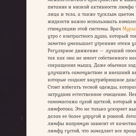
питания и низкой активности лимфа ча
лица и тела, а также тусклым цветом
жидкости важно использовать компл
стимуляцию этой системы. Врач
Мурыг
утро с контрастного душа, который то
заметно уменьшает утренние отеки уж
Регулярное движение — лучший спосо
так как она не имеет собственного нас
сокращения мышц. Даже обычная ходь
улучшить самочувствие и внешний ви
которые создают внутрибрюшное давл
Стоит избегать тесной одежды, котор
затрудняя естественное очищение. Н
самомассажа сухой щеткой, который 
лимфотока. Это не только ускоряет вы
делая ее более упругой и ровной. det
лимфы напрямую зависит от качества 
лимфу густой, что замедляет все про