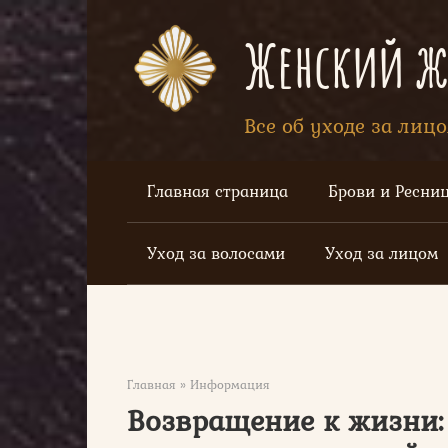
Перейти
к
Женский жу
контенту
Все об уходе за лиц
Главная страница
Брови и Ресни
Уход за волосами
Уход за лицом
Главная
»
Информация
Возвращение к жизни: