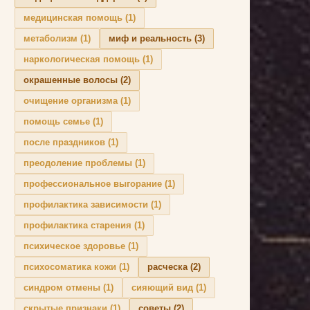
медицинская помощь
(1)
метаболизм
(1)
миф и реальность
(3)
наркологическая помощь
(1)
окрашенные волосы
(2)
очищение организма
(1)
помощь семье
(1)
после праздников
(1)
преодоление проблемы
(1)
профессиональное выгорание
(1)
профилактика зависимости
(1)
профилактика старения
(1)
психическое здоровье
(1)
психосоматика кожи
(1)
расческа
(2)
синдром отмены
(1)
сияющий вид
(1)
скрытые признаки
(1)
советы
(2)