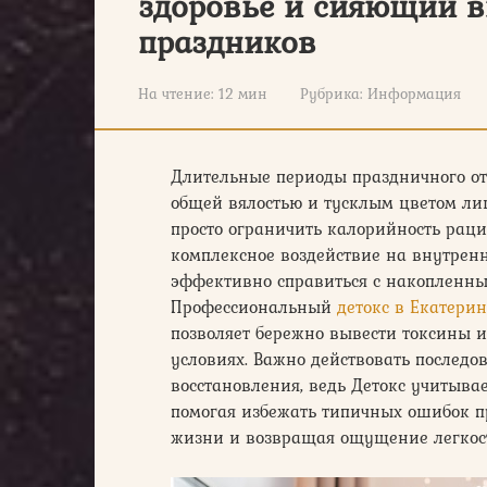
здоровье и сияющий в
праздников
На чтение:
12 мин
Рубрика:
Информация
Длительные периоды праздничного от
общей вялостью и тусклым цветом лиц
просто ограничить калорийность раци
комплексное воздействие на внутрен
эффективно справиться с накопленн
Профессиональный
детокс в Екатери
позволяет бережно вывести токсины 
условиях. Важно действовать последо
восстановления, ведь Детокс учитыва
помогая избежать типичных ошибок п
жизни и возвращая ощущение легкост