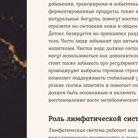
добавками, трансжирами и избыточны
ферментированные продукты, такие к
натуральные йогурты, помогут восст
отразится на состоянии кожи и общем
Детокс, базируется на принципах рац
тела. Часто люди забывают про питье
напитками. Чистая вода должна соста
могут использоваться как дополнител
стоит также забывать про регулярнос
провоцируют выбросы гормонов стрес
позволяет поддерживать стабильный у
резкие скачки аппетита и помогает с
должен быть осознанным и включать 
восстановления после метаболическог
Роль лимфатической сист
Лимфатическая система работает как 
межклеточеского пространства и выво