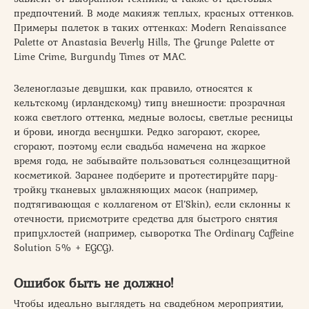
предпочтений. В моде макияж теплых, красных оттенков.
Примеры палеток в таких оттенках: Modern Renaissance
Palette от Anastasia Beverly Hills, The Grunge Palette от
Lime Crime, Burgundy Times от МАС.
Зеленоглазые девушки, как правило, относятся к
кельтскому (ирландскому) типу внешности: прозрачная
кожа светлого оттенка, медные волосы, светлые ресницы
и брови, иногда веснушки. Редко загорают, скорее,
сгорают, поэтому если свадьба намечена на жаркое
время года, не забывайте пользоваться солнцезащитной
косметикой. Заранее подберите и протестируйте пару-
тройку тканевых увлажняющих масок (например,
подтягивающая с коллагеном от El’Skin), если склонны к
отечности, присмотрите средства для быстрого снятия
припухлостей (например, сыворотка The Ordinary Caffeine
Solution 5% + EGCG).
Ошибок быть не должно!
Чтобы идеально выглядеть на свадебном мероприятии,