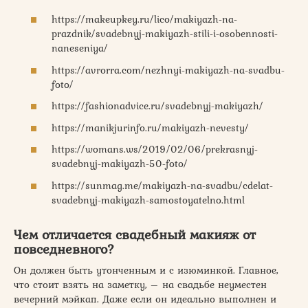
https://makeupkey.ru/lico/makiyazh-na-
prazdnik/svadebnyj-makiyazh-stili-i-osobennosti-
naneseniya/
https://avrorra.com/nezhnyi-makiyazh-na-svadbu-
foto/
https://fashionadvice.ru/svadebnyj-makiyazh/
https://manikjurinfo.ru/makiyazh-nevesty/
https://womans.ws/2019/02/06/prekrasnyj-
svadebnyj-makiyazh-50-foto/
https://sunmag.me/makiyazh-na-svadbu/cdelat-
svadebnyj-makiyazh-samostoyatelno.html
Чем отличается свадебный макияж от
повседневного?
Он должен быть утонченным и с изюминкой. Главное,
что стоит взять на заметку, – на свадьбе неуместен
вечерний мэйкап. Даже если он идеально выполнен и