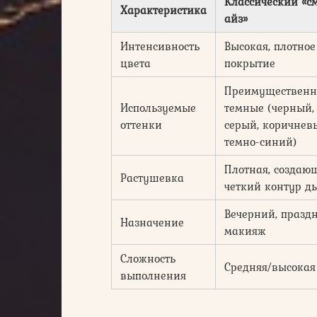
Классический «с
Характеристика
айз»
Интенсивность
Высокая, плотное
цвета
покрытие
Преимущественн
Используемые
темные (черный,
оттенки
серый, коричнев
темно-синий)
Плотная, создаю
Растушевка
четкий контур д
Вечерний, празд
Назначение
макияж
Сложность
Средняя/высокая
выполнения