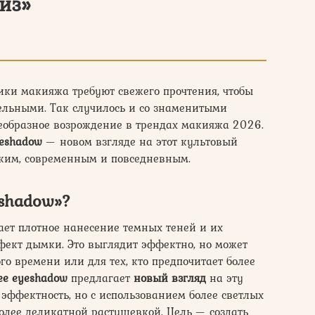
йз»
ники макияжа требуют свежего прочтения, чтобы
ельными. Так случилось и со знаменитыми
еобразное возрождение в трендах макияжа 2026.
yeshadow
— новом взгляде на этот культовый
гким, современным и повседневным.
eshadow»?
ет плотное нанесение темных теней и их
фект дымки. Это выглядит эффектно, но может
о времени или для тех, кто предпочитает более
ee eyeshadow
предлагает
новый взгляд
на эту
 эффектность, но с использованием более светлых
олее деликатной растушевкой. Цель — создать