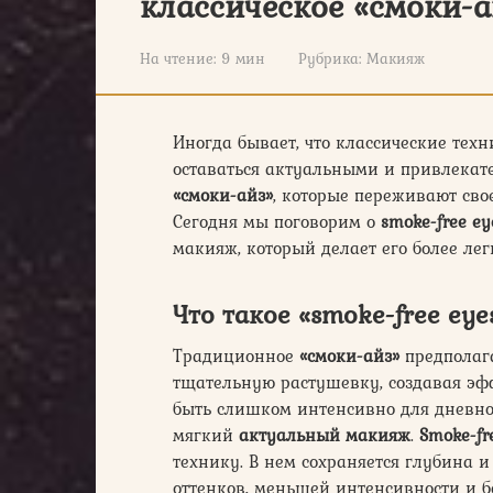
классическое «смоки-а
На чтение:
9 мин
Рубрика:
Макияж
Иногда бывает, что классические тех
оставаться актуальными и привлекат
«смоки-айз»
, которые переживают сво
Сегодня мы поговорим о
smoke-free e
макияж, который делает его более ле
Что такое «smoke-free ey
Традиционное
«смоки-айз»
предполага
тщательную растушевку, создавая эф
быть слишком интенсивно для дневног
мягкий
актуальный макияж
.
Smoke-fr
технику. В нем сохраняется глубина и
оттенков, меньшей интенсивности и б