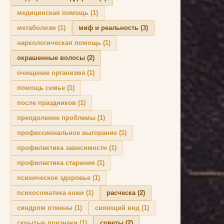
медицинская помощь
(1)
метаболизм
(1)
миф и реальность
(3)
наркологическая помощь
(1)
окрашенные волосы
(2)
очищение организма
(1)
помощь семье
(1)
после праздников
(1)
преодоление проблемы
(1)
профессиональное выгорание
(1)
профилактика зависимости
(1)
профилактика старения
(1)
психическое здоровье
(1)
психосоматика кожи
(1)
расческа
(2)
синдром отмены
(1)
сияющий вид
(1)
скрытые признаки
(1)
советы
(2)