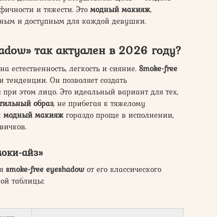
фичности и тяжести. Это
модный макияж
,
ьным и доступным для каждой девушки.
adow» так актуален в 2026 году?
а естественность, легкость и сияние.
Smoke-free
и тенденции. Он позволяет создать
 при этом лицо. Это идеальный вариант для тех,
тильный образ
, не прибегая к тяжелому
й
модный макияж
гораздо проще в исполнении,
вичков.
моки-айз»
ия
smoke-free eyeshadow
от его классического
ой таблицы: