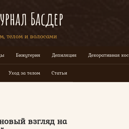
рнал Басдер
ом, телом и волосами
цы
Бижутерия
Депиляция
Декоративная ко
Уход за телом
Статьи
 новый взгляд на