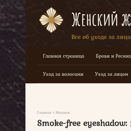
Перейти
к
Женский жу
контенту
Все об уходе за лиц
Главная страница
Брови и Ресни
Уход за волосами
Уход за лицом
Главная
»
Макияж
Smoke-free eyeshadow: