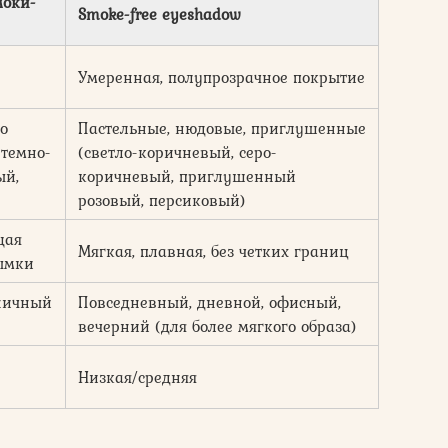
моки-
Smoke-free eyeshadow
Умеренная, полупрозрачное покрытие
о
Пастельные, нюдовые, приглушенные
 темно-
(светло-коричневый, серо-
ый,
коричневый, приглушенный
розовый, персиковый)
щая
Мягкая, плавная, без четких границ
ымки
ничный
Повседневный, дневной, офисный,
вечерний (для более мягкого образа)
Низкая/средняя