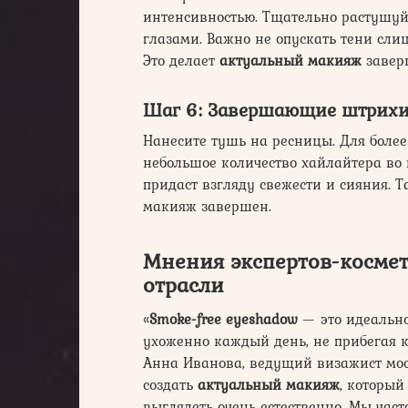
интенсивностью. Тщательно растушуйт
глазами. Важно не опускать тени слиш
Это делает
актуальный макияж
завер
Шаг 6: Завершающие штрих
Нанесите тушь на ресницы. Для более
небольшое количество хайлайтера во 
придаст взгляду свежести и сияния. 
макияж завершен.
Мнения экспертов-косме
отрасли
«
Smoke-free eyeshadow
— это идеальное
ухоженно каждый день, не прибегая 
Анна Иванова, ведущий визажист моск
создать
актуальный макияж
, который
выглядеть очень естественно. Мы час