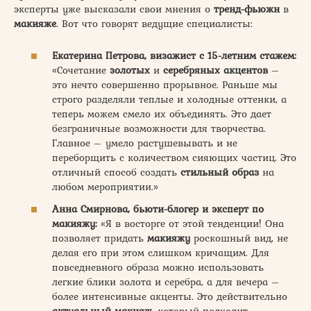
эксперты уже высказали свои мнения о
тренд-фьюжн
в
макияже
. Вот что говорят ведущие специалисты:
Екатерина Петрова, визажист с 15-летним стажем:
«Сочетание
золотых
и
серебряных акцентов
–
это нечто совершенно прорывное. Раньше мы
строго разделяли теплые и холодные оттенки, а
теперь можем смело их объединять. Это дает
безграничные возможности для творчества.
Главное – умело растушевывать и не
переборщить с количеством сияющих частиц. Это
отличный способ создать
стильный образ
на
любом мероприятии.»
Анна Смирнова, бьюти-блогер и эксперт по
макияжу:
«Я в восторге от этой тенденции! Она
позволяет придать
макияжу
роскошный вид, не
делая его при этом слишком кричащим. Для
повседневного образа можно использовать
легкие блики золота и серебра, а для вечера –
более интенсивные акценты. Это действительно
актуальный макияж
, который подходит