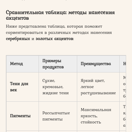
Сравнительная таблица: методы нанесения
акцентов
Ниже представлена таблица, которая поможет
сориентироваться в различных методах нанесения
серебряных
и
золотых акцентов
:
Примеры
Метод
Преимущества
Нед
продуктов
Мог
Сухие,
Яркий цвет,
Тени для
осы
кремовые,
легкое
век
тре
жидкие тени
растушевывание
баз
Тре
Максимальная
Рассыпчатые
кле
Пигменты
яркость,
пигменты
баз
стойкость
акк