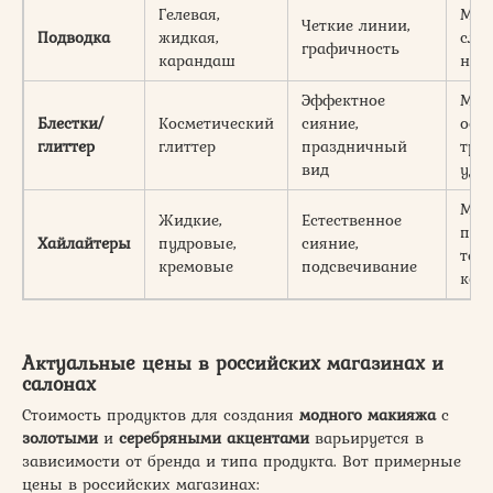
Гелевая,
Мож
Четкие линии,
Подводка
жидкая,
сло
графичность
карандаш
нов
Эффектное
Мог
Блестки/
Косметический
сияние,
осы
глиттер
глиттер
праздничный
тру
вид
уда
Мог
Жидкие,
Естественное
под
Хайлайтеры
пудровые,
сияние,
текс
кремовые
подсвечивание
кож
Актуальные цены в российских магазинах и
салонах
Стоимость продуктов для создания
модного макияжа
с
золотыми
и
серебряными акцентами
варьируется в
зависимости от бренда и типа продукта. Вот примерные
цены в российских магазинах: