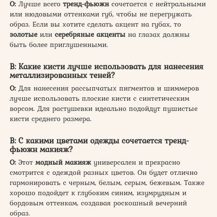
О:
Лучше всего
тренд-фьюжн
сочетается с нейтральными
или нюдовыми оттенками губ, чтобы не перегружать
образ. Если вы хотите сделать акцент на губах, то
золотые
или
серебряные акценты
на глазах должны
быть более приглушенными.
В: Какие кисти лучше использовать для нанесения
металлизированных теней?
О:
Для нанесения рассыпчатых пигментов и шиммеров
лучше использовать плоские кисти с синтетическим
ворсом. Для растушевки идеально подойдут пушистые
кисти среднего размера.
В: С какими цветами одежды сочетается тренд-
фьюжн макияж?
О:
Этот
модный макияж
универсален и прекрасно
смотрится с одеждой разных цветов. Он будет отлично
гармонировать с черным, белым, серым, бежевым. Также
хорошо подойдет к глубоким синим, изумрудным и
бордовым оттенкам, создавая роскошный вечерний
образ.