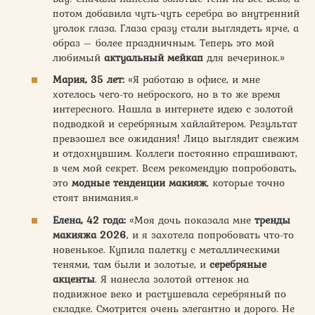
потом добавила чуть-чуть серебра во внутренний
уголок глаза. Глаза сразу стали выглядеть ярче, а
образ – более праздничным. Теперь это мой
любимый
актуальный мейкап
для вечеринок.»
Мария, 35 лет:
«Я работаю в офисе, и мне
хотелось чего-то неброского, но в то же время
интересного. Нашла в интернете идею с золотой
подводкой и серебряным хайлайтером. Результат
превзошел все ожидания! Лицо выглядит свежим
и отдохнувшим. Коллеги постоянно спрашивают,
в чем мой секрет. Всем рекомендую попробовать,
это
модные тенденции макияж
, которые точно
стоят внимания.»
Елена, 42 года:
«Моя дочь показала мне
тренды
макияжа 2026
, и я захотела попробовать что-то
новенькое. Купила палетку с металлическими
тенями, там были и золотые, и
серебряные
акценты
. Я нанесла золотой оттенок на
подвижное веко и растушевала серебряный по
складке. Смотрится очень элегантно и дорого. Не