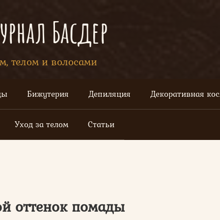
рнал Басдер
ом, телом и волосами
цы
Бижутерия
Депиляция
Декоративная ко
Уход за телом
Статьи
й оттенок помады