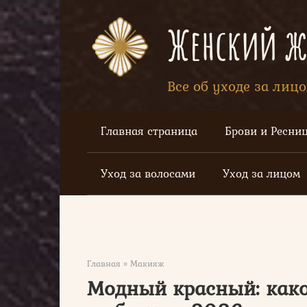
Перейти
к
Женский жу
контенту
Все об уходе за лиц
Главная страница
Брови и Ресни
Уход за волосами
Уход за лицом
Главная
»
Макияж
Модный красный: како