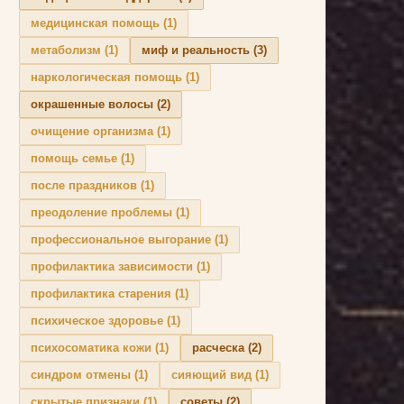
медицинская помощь
(1)
метаболизм
(1)
миф и реальность
(3)
наркологическая помощь
(1)
окрашенные волосы
(2)
очищение организма
(1)
помощь семье
(1)
после праздников
(1)
преодоление проблемы
(1)
профессиональное выгорание
(1)
профилактика зависимости
(1)
профилактика старения
(1)
психическое здоровье
(1)
психосоматика кожи
(1)
расческа
(2)
синдром отмены
(1)
сияющий вид
(1)
скрытые признаки
(1)
советы
(2)