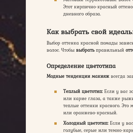
Этот кирпично-красный оттен
дневного образа.
Как выбрать свой идеал
Выбор оттенка красной помады зависи
волос. Чтобы
выбрать
правильный
от
Определение цветотипа
Модные тенденции макияж
всегда за
Теплый цветотип:
Если у вас з
или карие глаза, а также рыж
теплые оттенки красного. Это
или оранжево-красный.
Холодный цветотип:
Если у вас
голубые, серые или темно-кар