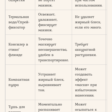
макияж.
использовании.
Освежает,
Термальная
Не удаляет
увлажняет,
вода/Спрей-
жирный блеск,
3
фиксирует
фиксатор
если его много.
макияж.
Точечно
Консилер в
маскирует
Требует
стике/
несовершенства,
аккуратной
4
флюиде
удобен в
растушевки.
транспортировке.
Может
Устраняет
создавать
Компактная
жирный блеск,
эффект
3
пудра
выравнивает
«маски» при
тон.
избыточном
нанесении.
Моментально
Может
Тушь для
распахивает
осыпаться к
3
ресниц