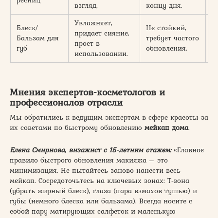
взгляд.
концу дня.
Увлажняет,
Блеск/
Не стойкий,
придает сияние,
Бальзам для
требует частого
2
прост в
губ
обновления.
использовании.
Мнения экспертов-косметологов и
профессионалов отрасли
Мы обратились к ведущим экспертам в сфере красоты за
их советами по быстрому обновлению
мейкап дома
.
Елена Смирнова, визажист с 15-летним стажем:
«Главное
правило быстрого обновления макияжа – это
минимизация. Не пытайтесь заново нанести весь
мейкап. Сосредоточьтесь на ключевых зонах: Т-зона
(убрать жирный блеск), глаза (пара взмахов тушью) и
губы (немного блеска или бальзама). Всегда носите с
собой пару матирующих салфеток и маленькую