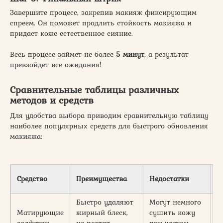
Завершите процесс, закрепив макияж фиксирующим
спреем. Он поможет продлить стойкость макияжа и
придаст коже естественное сияние.
Весь процесс займет не более
5 минут
, а результат
превзойдет все ожидания!
Сравнительные таблицы различных
методов и средств
Для удобства выбора приводим сравнительную таблицу
наиболее популярных средств для быстрого обновления
макияжа:
П
Средство
Преимущества
Недостатки
ц
Быстро удаляют
Могут немного
Матирующие
жирный блеск,
сушить кожу
1
салфетки
не портят
при частом