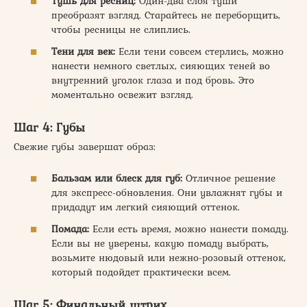
Тушь для ресниц:
Один-два слоя туши
преобразят взгляд. Старайтесь не переборщить,
чтобы ресницы не слиплись.
Тени для век:
Если тени совсем стерлись, можно
нанести немного светлых, сияющих теней во
внутренний уголок глаза и под бровь. Это
моментально освежит взгляд.
Шаг 4: Губы
Свежие губы завершат образ:
Бальзам или блеск для губ:
Отличное решение
для экспресс-обновления. Они увлажнят губы и
придадут им легкий сияющий оттенок.
Помада:
Если есть время, можно нанести помаду.
Если вы не уверены, какую помаду выбрать,
возьмите нюдовый или нежно-розовый оттенок,
который подойдет практически всем.
Шаг 5: Финальный штрих