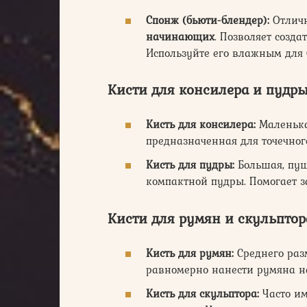
Спонж (бьюти-блендер):
Отличн
начинающих
. Позволяет созда
Используйте его влажным для б
Кисти для консилера и пудр
Кисть для консилера:
Маленька
предназначенная для точечног
Кисть для пудры:
Большая, пуш
компактной пудры. Помогает з
Кисти для румян и скульптор
Кисть для румян:
Среднего разм
равномерно нанести румяна н
Кисть для скульптора:
Часто им