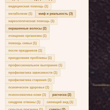
медицинская помощь
(1)
метаболизм
(1)
миф и реальность
(3)
наркологическая помощь
(1)
окрашенные волосы
(2)
очищение организма
(1)
помощь семье
(1)
после праздников
(1)
преодоление проблемы
(1)
профессиональное выгорание
(1)
профилактика зависимости
(1)
профилактика старения
(1)
психическое здоровье
(1)
психосоматика кожи
(1)
расческа
(2)
синдром отмены
(1)
сияющий вид
(1)
скрытые признаки
(1)
советы
(2)