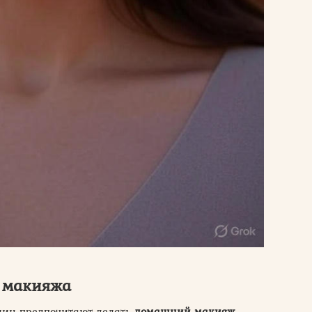
 макияжа
щин предпочитают делать
домашний макияж
,