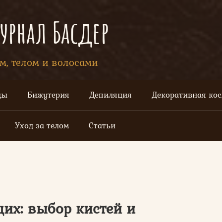
рнал Басдер
ом, телом и волосами
цы
Бижутерия
Депиляция
Декоративная ко
Уход за телом
Статьи
их: выбор кистей и