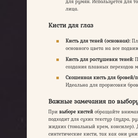
для румян. Используется для т
лица.
Кисти для глаз
Кисть для теней (основная):
Пло
основного цвета на все подвиж
Кисть для растушевки теней:
П
создания плавных переходов 
Скошенная кисть для бровей/п
Идеальна для прорисовки бров
Важные замечания по выбору
При
выборе кистей
обращайте вниман
подходит для сухих текстур (пудра, р
жидких (тональный крем, консилер).
синтетические кисти, так как они ун