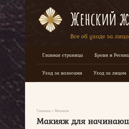
Перейти
к
Женский жу
контенту
Все об уходе за лиц
Главная страница
Брови и Ресни
Уход за волосами
Уход за лицом
Главная
»
Макияж
Макияж для начинающ