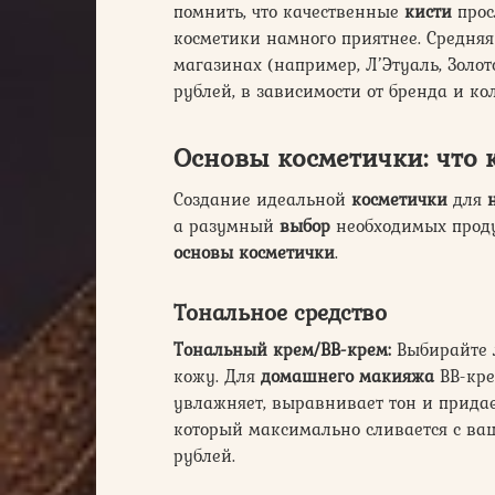
помнить, что качественные
кисти
прос
косметики намного приятнее. Средняя
магазинах (например, Л’Этуаль, Золо
рублей, в зависимости от бренда и ко
Основы косметички: что 
Создание идеальной
косметички
для
а разумный
выбор
необходимых проду
основы косметички
.
Тональное средство
Тональный крем/BB-крем:
Выбирайте л
кожу. Для
домашнего макияжа
BB-кре
увлажняет, выравнивает тон и придает
который максимально сливается с ва
рублей.