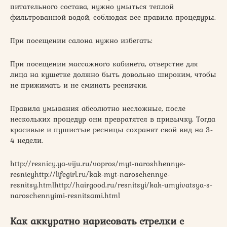
питательного состава, нужно умыться теплой
фильтрованной водой, соблюдая все правила процедуры.
При посещении салона нужно избегать:
При посещении массажного кабинета, отверстие для
лица на кушетке должно быть довольно широким, чтобы
не прижимать и не сминать реснички.
Правила умывания абсолютно несложные, после
нескольких процедур они превратятся в привычку. Тогда
красивые и пушистые ресницы сохранят свой вид на 3-
4 недели.
http://resnicy.ya-viju.ru/vopros/myt-naroshhennye-
resnicyhttp://lifegirl.ru/kak-myt-naroschennye-
resnitsy.htmlhttp://hairgood.ru/resnitsyi/kak-umyivatsya-s-
naroschennyimi-resnitsami.html
Как аккуратно нарисовать стрелки с