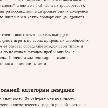
ность? в один из 4-х! избитых трафаретов?),
мы, разобравшиеся в хитросплетениях колеровой
а идут им и в каких пропорциях, умудряются
гнев и попытаться извлечь выгоду из
, уметь играть на своих природных способностях
им ее основы, определим каждая свой типаж и
не по наитию и методом проб и ошибок, а
ам. И начнем мы, пожалуй, с самого
 типажа – женщины-лето.
есенней категории девушек
а внешности. Их нейтральная внешность
ичество косметических средств разной цветовой