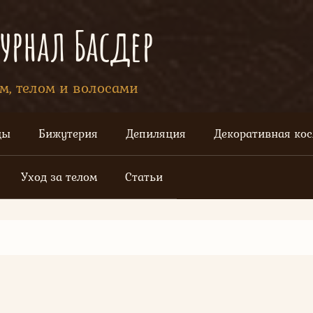
рнал Басдер
ом, телом и волосами
цы
Бижутерия
Депиляция
Декоративная ко
Уход за телом
Статьи