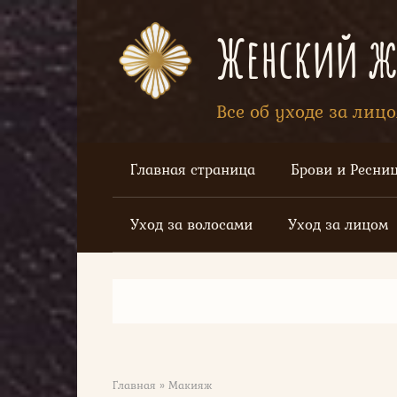
Перейти
к
Женский жу
контенту
Все об уходе за лиц
Главная страница
Брови и Ресни
Уход за волосами
Уход за лицом
Главная
»
Макияж