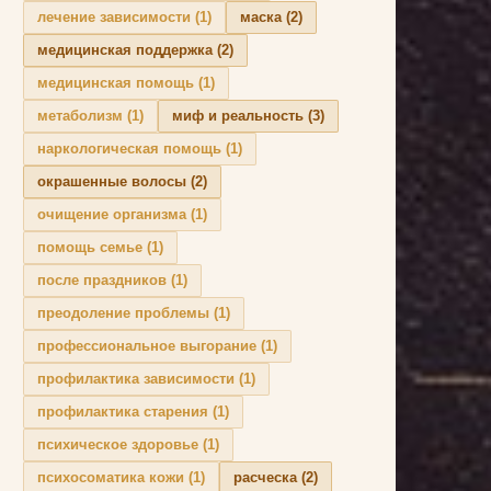
лечение зависимости
(1)
маска
(2)
медицинская поддержка
(2)
медицинская помощь
(1)
метаболизм
(1)
миф и реальность
(3)
наркологическая помощь
(1)
окрашенные волосы
(2)
очищение организма
(1)
помощь семье
(1)
после праздников
(1)
преодоление проблемы
(1)
профессиональное выгорание
(1)
профилактика зависимости
(1)
профилактика старения
(1)
психическое здоровье
(1)
психосоматика кожи
(1)
расческа
(2)