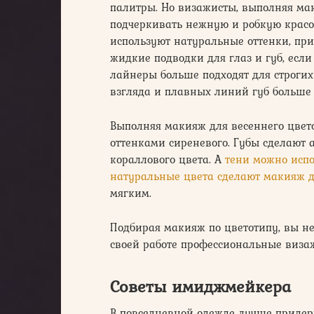
палитры. Но визажисты, выполняя ма
подчеркивать нежную и робкую красот
используют натуральные оттенки, при
жидкие подводки для глаз и губ, есл
лайнеры больше подходят для строгих
взгляда и плавных линий губ больше
Выполняя макияж для весеннего цвет
оттенками сиреневого. Губы сделают 
кораллового цвета. А
тени можно испо
натуральные цвета сделают макияж 
мягким.
Подбирая макияж по цветотипу, вы не
своей работе профессиональные визаж
Советы имиджмейкера
В повседневной одежде лучше придер