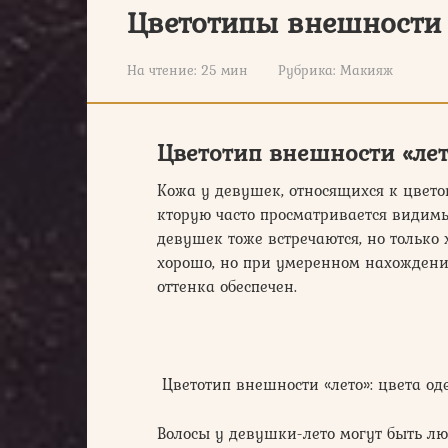
Цветотипы внешности (
На чтение:
25 мин
Рубрика:
Макияж
Цветотип внешности «лет
Кожа у девушек, относящихся к цветов
кторую часто просматривается видим
девушек тоже встречаются, но только 
хорошо, но при умеренном нахождении
оттенка обеспечен.
Цветотип внешности «лето»: цвета о
Волосы у девушки-лето могут быть люб