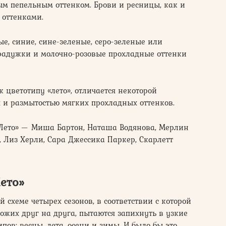
ным пепельным оттенком. Брови и ресницы, как и
 оттенками.
ые, синие, сине-зеленые, серо-зеленые или
 радужки и молочно-розовые прохладные оттенки
 цветотипу «лето», отличается некоторой
х и размытостью мягких прохладных оттенков.
Лето» — Миша Бартон, Наташа Водянова, Мерлин
, Лиз Херли, Сара Джессика Паркер, Скарлетт
ето»
схеме четырех сезонов, в соответствии с которой
хожих друг на друга, пытаются запихнуть в узкие
ов: весны, лета, осени и зимы. И было бы это