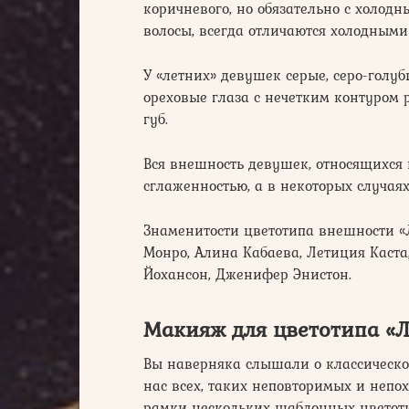
коричневого, но обязательно с холод
волосы, всегда отличаются холодными
У «летних» девушек серые, серо-голуб
ореховые глаза с нечетким контуром
губ.
Вся внешность девушек, относящихся к
сглаженностью, а в некоторых случая
Знаменитости цветотипа внешности «
Монро, Алина Кабаева, Летиция Каста
Йохансон, Дженифер Энистон.
Макияж для цветотипа «Л
Вы наверняка слышали о классической 
нас всех, таких неповторимых и непо
рамки нескольких шаблонных цветотип