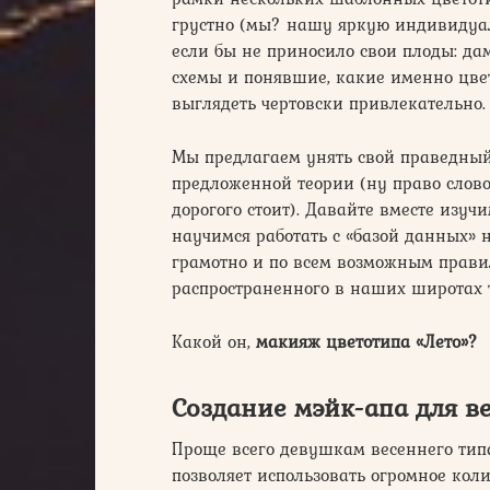
грустно (мы? нашу яркую индивидуаль
если бы не приносило свои плоды: да
схемы и понявшие, какие именно цвет
выглядеть чертовски привлекательно.
Мы предлагаем унять свой праведный 
предложенной теории (ну право слово
дорогого стоит). Давайте вместе изуч
научимся работать с «базой данных» 
грамотно и по всем возможным правил
распространенного в наших широтах
Какой он,
макияж цветотипа «Лето»?
Создание мэйк-апа для в
Проще всего девушкам весеннего тип
позволяет использовать огромное кол