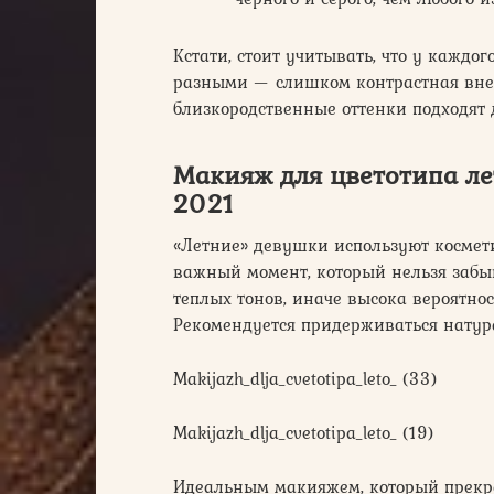
Кстати, стоит учитывать, что у каждо
разными — слишком контрастная внеш
близкородственные оттенки подходят д
Макияж для цветотипа ле
2021
«Летние» девушки используют космет
важный момент, который нельзя забыв
теплых тонов, иначе высока вероятно
Рекомендуется придерживаться натур
Makijazh_dlja_cvetotipa_leto_ (33)
Makijazh_dlja_cvetotipa_leto_ (19)
Идеальным макияжем, который прекра