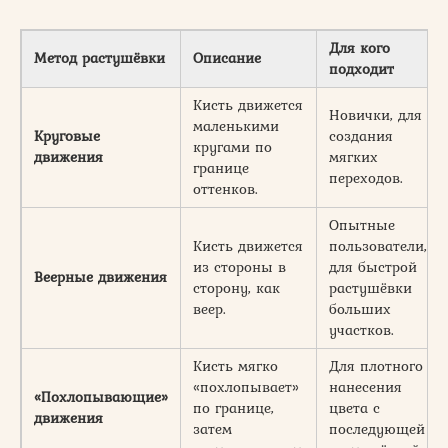
Для кого
Метод растушёвки
Описание
подходит
Кисть движется
Новички, для
маленькими
Круговые
создания
кругами по
движения
мягких
границе
переходов.
оттенков.
Опытные
Кисть движется
пользователи,
из стороны в
для быстрой
Веерные движения
сторону, как
растушёвки
веер.
больших
участков.
Кисть мягко
Для плотного
«похлопывает»
нанесения
«Похлопывающие»
по границе,
цвета с
движения
затем
последующей