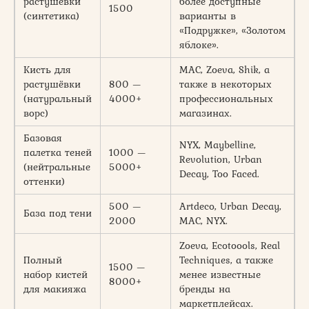
растушёвки
более доступные
1500
(синтетика)
варианты в
«Подружке», «Золотом
яблоке».
Кисть для
MAC, Zoeva, Shik, а
растушёвки
800 —
также в некоторых
(натуральный
4000+
профессиональных
ворс)
магазинах.
Базовая
NYX, Maybelline,
палетка теней
1000 —
Revolution, Urban
(нейтральные
5000+
Decay, Too Faced.
оттенки)
500 —
Artdeco, Urban Decay,
База под тени
2000
MAC, NYX.
Zoeva, Ecotoools, Real
Полный
Techniques, а также
1500 —
набор кистей
менее известные
8000+
для макияжа
бренды на
маркетплейсах.