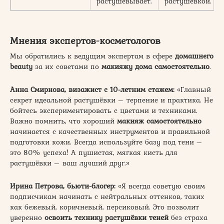
растушевывает.
растушёвкой.
Мнения экспертов-косметологов
Мы обратились к ведущим экспертам в сфере
домашнего
beauty
за их советами по
макияжу дома самостоятельно
.
Анна Смирнова, визажист с 10-летним стажем:
«Главный
секрет идеальной растушёвки – терпение и практика. Не
бойтесь экспериментировать с цветами и техниками.
Важно помнить, что хороший
макияж самостоятельно
начинается с качественных инструментов и правильной
подготовки кожи. Всегда используйте базу под тени –
это 80% успеха! А пушистая, мягкая кисть для
растушёвки – ваш лучший друг.»
Ирина Петрова, бьюти-блогер:
«Я всегда советую своим
подписчикам начинать с нейтральных оттенков, таких
как бежевый, коричневый, персиковый. Это позволит
уверенно
освоить технику растушёвки теней
без страха