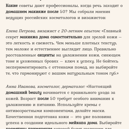
Какие
советы дают профессионалы, когда речь заходит о
домашнем макияже после
50? Мы собрали мнения
ведущих российских косметологов и визажистов:
Елена Петрова, визажист с 20-летним опытом:
«Главный
секрет
макияжа дома самостоятельно
для зрелой кожи –
это легкость и свежесть. Чем меньше плотных текстур,
тем моложе и естественнее выглядит лицо. Правильно
расставленные
акценты
на увлажнении кожи, сияющем
тоне и ухоженных бровях – ключ к успеху. Не бойтесь
экспериментировать с оттенками помад, но выбирайте
те, что гармонируют с вашим натуральным тоном губ.»
Анна Иванова, косметолог, дерматолог:
«Настоящий
домашний beauty
начинается с правильного ухода за
кожей. Возраст
после
50 требует особого внимания к
увлажнению и питанию. Используйте кремы с
антивозрастными компонентами, делайте маски.
Качественная подготовка кожи – это уже половина
успеха в создании идеального
мейкапа дома
. Выбирайте
косметику применение
которой будет щадящим для