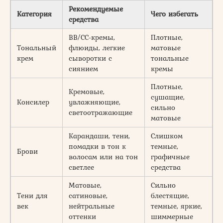
Рекомендуемые
Категория
Чего избегать
средства
BB/CC-кремы,
Плотные,
Тональный
флюиды, легкие
матовые
крем
сыворотки с
тональные
сиянием
кремы
Плотные,
Кремовые,
сушащие,
Консилер
увлажняющие,
сильно
светоотражающие
матовые
Карандаши, тени,
Слишком
помадки в тон к
темные,
Брови
волосам или на тон
графичные
светлее
средства
Матовые,
Сильно
Тени для
сатиновые,
блестящие,
век
нейтральные
темные, яркие,
оттенки
шиммерные