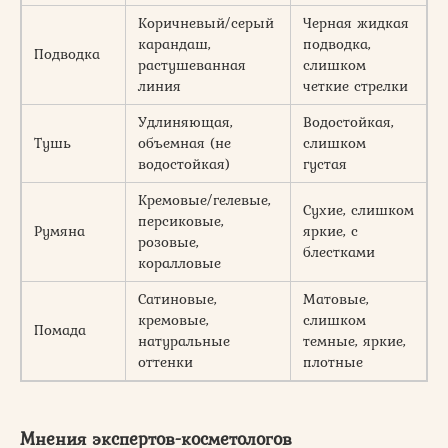
Коричневый/серый
Черная жидкая
карандаш,
подводка,
Подводка
растушеванная
слишком
линия
четкие стрелки
Удлиняющая,
Водостойкая,
Тушь
объемная (не
слишком
водостойкая)
густая
Кремовые/гелевые,
Сухие, слишком
персиковые,
Румяна
яркие, с
розовые,
блестками
коралловые
Сатиновые,
Матовые,
кремовые,
слишком
Помада
натуральные
темные, яркие,
оттенки
плотные
Мнения экспертов-косметологов