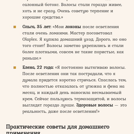
салонный ботокс. Волосы стали гораздо живее,
хоть и не сразу. Очень советую терпение и
хорошие средства.»
Ольга, 35 лет:
«Мои
локоны
после осветления
стали очень ломкими. Мастер посоветовал
Olaplex. Я купила домашний уход. Дорого, но оно
того стоит! Волосы заметно укрепились и стали
более плотными, совсем не такие пористые, как
раньше.»
Елена, 22 года:
«Я постоянно вытягиваю волосы.
После осветления они так пострадали, что я
думала придется коротко стричься. Спаслась тем,
что полностью отказалась от утюжка и фена на
месяц, и каждый день наносила несмываемый
крем. Сейчас пользуюсь термозащитой, и волосы
выглядят гораздо лучше.
Здоровые волосы
— это
реальность, даже после осветления!»
Практические советы для домашнего
применения