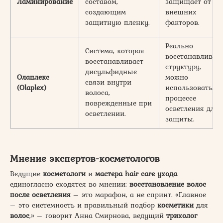
Ламинирование
составом,
защищает от
создающим
внешних
защитную пленку.
факторов.
Реально
Система, которая
восстанавливае
восстанавливает
структуру,
дисульфидные
Олаплекс
можно
связи внутри
(Olaplex)
использовать в
волоса,
процессе
поврежденные при
осветления для
осветлении.
защиты.
Мнение экспертов-косметологов
Ведущие
косметологи
и
мастера
hair
care
ухода
единогласно сходятся во мнении:
восстановление
волос
после
осветления
– это марафон, а не спринт. «Главное
– это системность и правильный подбор
косметики
для
волос
,» – говорит Анна Смирнова, ведущий
трихолог