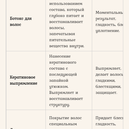
использованием
состава, который
Моментальный
глубоко питает и
Ботокс для
результат,
восстанавливает
волос
гладкость, блеск
волосы,
уплотнение.
запечатывая
питательные
вещества внутри.
Нанесение
кератинового
состава с
Выпрямляет,
последующей
делает волосы
Кератиновое
запайкой
гладкими,
выпрямление
утюжком.
блестящими,
Выпрямляет и
защищает.
восстанавливает
структуру.
Покрытие волос
Придает блеск,
специальным
гладкость,