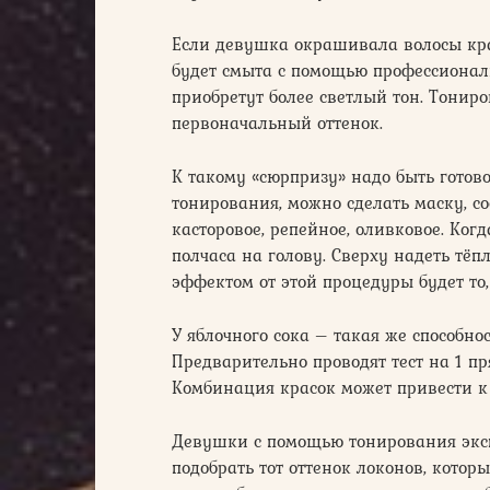
Если девушка окрашивала волосы кра
будет смыта с помощью профессиональ
приобретут более светлый тон. Тониро
первоначальный оттенок.
К такому «сюрпризу» надо быть готов
тонирования, можно сделать маску, с
касторовое, репейное, оливковое. Ког
полчаса на голову. Сверху надеть т
эффектом от этой процедуры будет то,
У яблочного сока – такая же способн
Предварительно проводят тест на 1 пр
Комбинация красок может привести к
Девушки с помощью тонирования эксп
подобрать тот оттенок локонов, котор