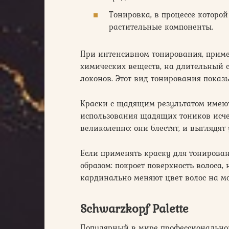
Тонировка, в процессе которо
растительные компоненты.
При интенсивном тонирования, приме
химических веществ, на длительный
локонов. Этот вид тонирования показы
Краски с щадящим результатом имею
использования щадящих тоников исчез
великолепно: они блестят, и выглядя
Если применять краску для тонирован
образом: покроет поверхность волоса,
кардинально меняют цвет волос на м
Schwarzkopf Palette
Популярный в мире профессиональной