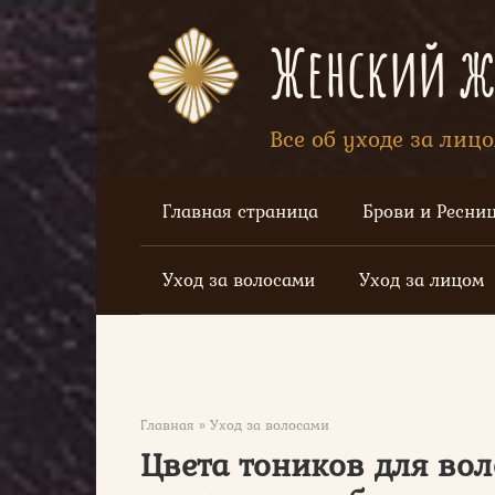
Перейти
к
Женский жу
контенту
Все об уходе за лиц
Главная страница
Брови и Ресни
Уход за волосами
Уход за лицом
Главная
»
Уход за волосами
Цвета тоников для вол