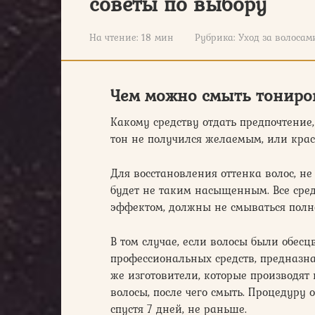
советы по выбору
На чтение:
18 мин
Рубрика:
Уход за волосам
Чем можно смыть тониро
Какому средству отдать предпочтение,
тон не получился желаемым, или крас
Для восстановления оттенка волос, не
будет не таким насыщенным. Все ср
эффектом, должны не смываться полно
В том случае, если волосы были обес
профессиональных средств, предназн
же изготовители, которые производят
волосы, после чего смыть. Процедуру
спустя 7 дней, не раньше.