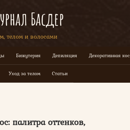
рнал Басдер
ом, телом и волосами
цы
Бижутерия
Депиляция
Декоративная ко
Уход за телом
Статьи
ос: палитра оттенков,