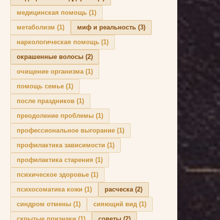
медицинская помощь
(1)
метаболизм
(1)
миф и реальность
(3)
наркологическая помощь
(1)
окрашенные волосы
(2)
очищение организма
(1)
помощь семье
(1)
после праздников
(1)
преодоление проблемы
(1)
профессиональное выгорание
(1)
профилактика зависимости
(1)
профилактика старения
(1)
психическое здоровье
(1)
психосоматика кожи
(1)
расческа
(2)
синдром отмены
(1)
сияющий вид
(1)
скрытые признаки
(1)
советы
(2)