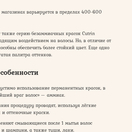
х магазинах варьируется в пределах 400-600
т также серию безаммиачных красок Cutrin
щадящим воздействием на волосы. Но, в отличие от
особны обеспечить более стойкий цвет. Еще одно
гатая палитра оттенков.
особенности
устимо использование перманентных красок, в
ейший враг волос» — аммиак.
ия процедуру проводят, используя лёгкие
 и оттеночные краски.
меняют смывающиеся после 1 мытья волос
и и шампуни, а также туши, лаки.