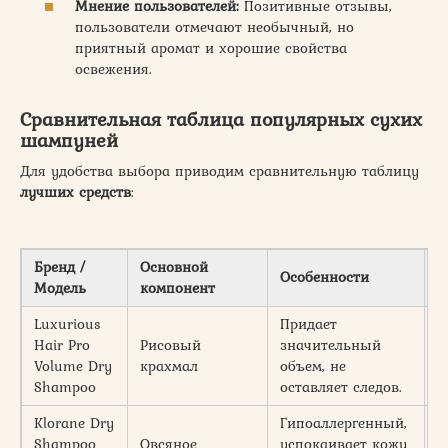
Мнение пользователей:
Позитивные отзывы,
пользователи отмечают необычный, но
приятный аромат и хорошие свойства
освежения.
Сравнительная таблица популярных сухих
шампуней
Для удобства выбора приводим сравнительную таблицу
лучших средств
:
Бренд /
Основной
Особенности
О
Модель
компонент
Luxurious
Придает
Hair Pro
Рисовый
значительный
2
Volume Dry
крахмал
объем, не
м
Shampoo
оставляет следов.
Klorane Dry
Гипоаллергенный,
Shampoo
Овсяное
успокаивает кожу
1