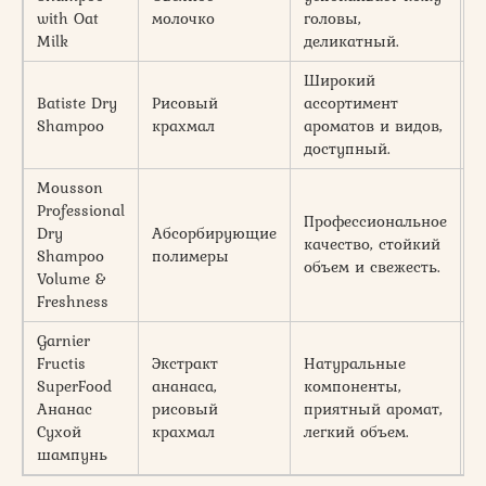
with Oat
молочко
головы,
м
Milk
деликатный.
Широкий
Batiste Dry
Рисовый
ассортимент
2
Shampoo
крахмал
ароматов и видов,
м
доступный.
Mousson
Professional
Профессиональное
Dry
Абсорбирующие
2
качество, стойкий
Shampoo
полимеры
м
объем и свежесть.
Volume &
Freshness
Garnier
Fructis
Экстракт
Натуральные
SuperFood
ананаса,
компоненты,
1
Ананас
рисовый
приятный аромат,
м
Сухой
крахмал
легкий объем.
шампунь