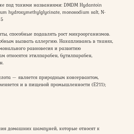
же под такими названиями: DMDM Hydantoin
odium hydroxymethylglycinate, monosodium salt, N-
15
нты, способные подавлять рост микроорганизмов.
обным вызвать аллергию. Накапливаясь в тканях,
монального равновесия и развитию
ам относятся этилпарабен, бутилпарабен,
н.
слота — является природным консервантом,
меняется и в пищевой промышленности (Е211);
ния домашних шампуней, которые относят к