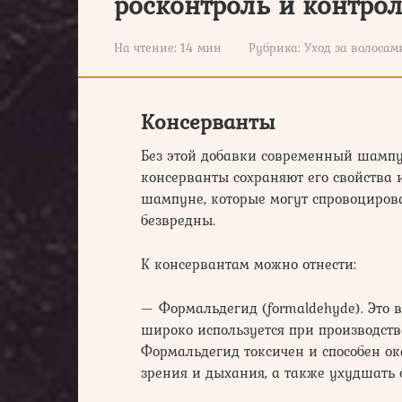
росконтроль и контро
На чтение:
14 мин
Рубрика:
Уход за волосам
Консерванты
Без этой добавки современный шампу
консерванты сохраняют его свойства
шампуне, которые могут спровоциров
безвредны.
К консервантам можно отнести:
— Формальдегид (formaldehyde). Это 
широко используется при производств
Формальдегид токсичен и способен о
зрения и дыхания, а также ухудшать 