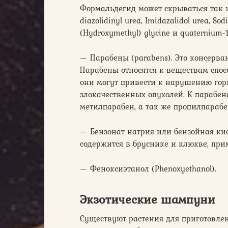
Формальдегид может скрываться так 
diazolidinyl urea, Imidazalidol urea, S
(Hydroxymethyl) glycine и quaternium-
— Парабены (parabens). Это консерва
Парабены относятся к веществам спос
они могут привести к нарушению гор
злокачественных опухолей. К парабен
метилпарабен, а так же пропилпарабе
— Бензонат натрия или бензойная ки
содержится в бруснике и клюкве, при
— Феноксиэтанол (Phenoxyethanol).
Экзотические шампуни
Существуют растения для приготовле