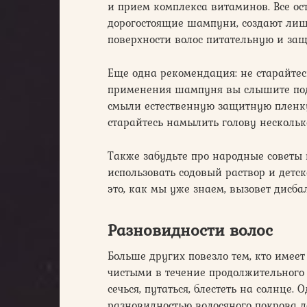
и прием комплекса витаминов. Все ост
дорогостоящие шампуни, создают ли
поверхности волос питательную и за
Еще одна рекомендация: не старайтесь
применения шампуня вы слышите под
смыли естественную защитную пленку
старайтесь намылить голову нескольк
Также забудьте про народные советы в
использовать содовый раствор и детс
это, как мы уже знаем, вызовет дисба
Разновидности волос
Больше других повезло тем, кто имее
чистыми в течение продолжительного
сечься, путаться, блестеть на солнце.
разновидностью волосяного покрова до