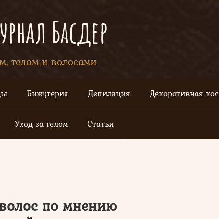
рнал Басдер
ом, телом и волосами
цы
Бижутерия
Депиляция
Декоративная ко
Уход за телом
Статьи
волос по мнению