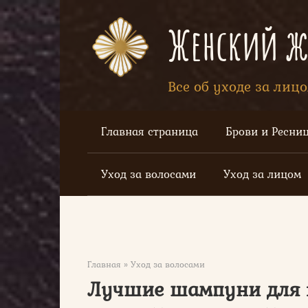
Перейти
к
Женский жу
контенту
Все об уходе за лиц
Главная страница
Брови и Ресни
Уход за волосами
Уход за лицом
Главная
»
Уход за волосами
Лучшие шампуни для 