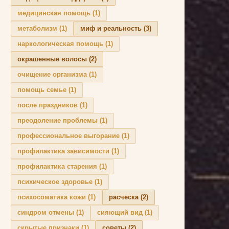
медицинская помощь
(1)
метаболизм
(1)
миф и реальность
(3)
наркологическая помощь
(1)
окрашенные волосы
(2)
очищение организма
(1)
помощь семье
(1)
после праздников
(1)
преодоление проблемы
(1)
профессиональное выгорание
(1)
профилактика зависимости
(1)
профилактика старения
(1)
психическое здоровье
(1)
психосоматика кожи
(1)
расческа
(2)
синдром отмены
(1)
сияющий вид
(1)
скрытые признаки
(1)
советы
(2)