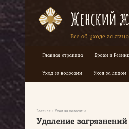
Перейти
к
Женский жу
контенту
Все об уходе за лиц
Главная страница
Брови и Ресни
Уход за волосами
Уход за лицом
Главная
»
Уход за волосами
Удаление загрязнений