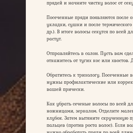
прядей и начните чистку волос от сек
Посеченные пряди появляются после 
укладки, сушки и после термического
др.). В итоге волосы секутся по всей 
растут.
Отправляйтесь в салон. Пусть вам сд
откажитесь от тугих кос или хвостов
Обратитесь к трихологу. Посеченные в
нужны профилактические или коррек
вашей прически.
Как убрать сеченые волосы по всей 
ножницами, зеркалом. Отделите малень
клубок. Затем вытяните скрученную п
пальцев (против роста волос). Если в
нужно обработать пряди по всей длин