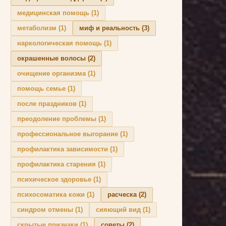
медицинская помощь
(1)
метаболизм
(1)
миф и реальность
(3)
наркологическая помощь
(1)
окрашенные волосы
(2)
очищение организма
(1)
помощь семье
(1)
после праздников
(1)
преодоление проблемы
(1)
профессиональное выгорание
(1)
профилактика зависимости
(1)
профилактика старения
(1)
психическое здоровье
(1)
психосоматика кожи
(1)
расческа
(2)
синдром отмены
(1)
сияющий вид
(1)
скрытые признаки
(1)
советы
(2)