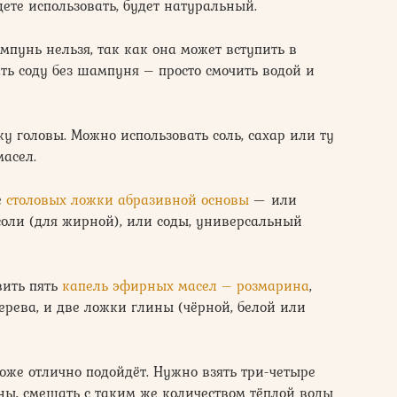
ете использовать, будет натуральный.
мпунь нельзя, так как она может вступить в
ь соду без шампуня – просто смочить водой и
у головы. Можно использовать соль, сахар или ту
масел.
е
столовых ложки абразивной основы
— или
 соли (для жирной), или соды, универсальный
вить пять
капель эфирных масел – розмарина
,
ерева, и две ложки глины (чёрной, белой или
оже отлично подойдёт. Нужно взять три-четыре
ны, смешать с таким же количеством тёплой воды