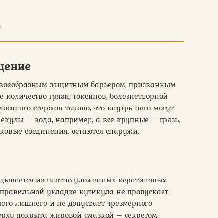
и
щение
я своеобразным защитным барьером, призванным
 количество грязи, токсинов, болезнетворной
осяного стержня таково, что внутрь него могут
кулы – вода, например, а все крупные – грязь,
ковые соединения, остаются снаружи.
адывается из плотно уложенных кератиновых
 правильной укладке кутикула не пропускает
чего лишнего и не допускает чрезмерного
ерху покрыта жировой смазкой – секретом,