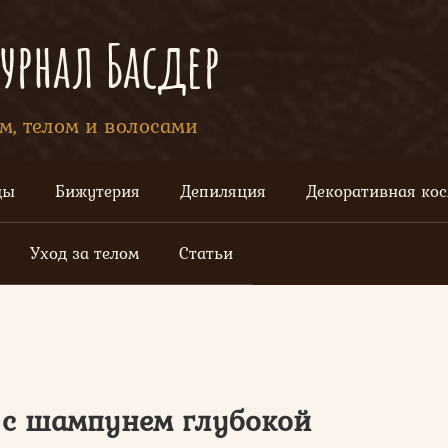
рнал Басдер
ом, телом и волосами
цы
Бижутерия
Депиляция
Декоративная ко
Уход за телом
Статьи
 с шампунем глубокой