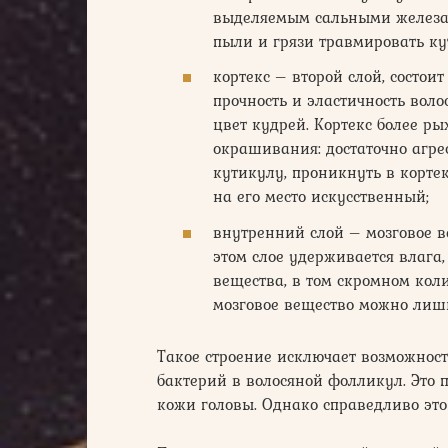
выделяемым сальными железам
пыли и грязи травмировать ку
кортекс – второй слой, состо
прочность и эластичность вол
цвет кудрей. Кортекс более ры
окрашивания: достаточно агре
кутикулу, проникнуть в корте
на его место искусственный;
внутренний слой – мозговое ве
этом слое удерживается влага,
вещества, в том скромном кол
мозговое вещество можно лиш
Такое строение исключает возможнос
бактерий в волосяной фолликул. Это 
кожи головы. Однако справедливо это