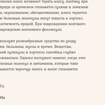
мазки волос начинает терять влагу, поэтому при
пряди со временем становятся сухими и ломкими.
, окрашивание, обесцвечивание, влага теряется
ные белковые молекулы могут попасть в кортекс,
ластичность прядей. При повреждении мозгового
повреждения волосяного фолликула.
пользуют разнообразные средства по уходу:
, бальзамы, муссы и прочее. Вещества,
ений кутикулы и кортекса способны глубже
рживаться. Однако наступает момент, когда этот
белковых молекул и витаминов, которые тоже
вается чересчур много, и волос становится
iUs
8Bs