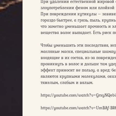
При удалении естественной жировой с
злоупотреблении феном или плойкой 
При повреждении кутикулы – завивка
гораздо быстрее, а грязь, пыль, круп
что заметно уменьшает прочность и э
вещества волос выпадает. Есть риск 
Чтобы уменьшить эти последствия, ис
масляные маски, специальные шампуни
входящие в их состав, из-за поврежд
проникнуть в волос и дольше там уде
эффект приносит не пользу, а вред: 
являются крупными молекулами, оказы
тяжелым, слабым и вялым.
https://youtube.com/watch?v=GrxyNQeb
https://youtube.com/watch?v=UmBAf-BR