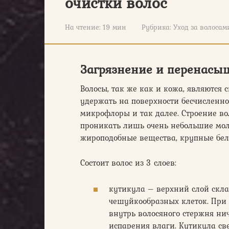
очистки волос
На чтение:
19 мин
Рубрика:
Уход за волосам
Загрязнение и перенасы
Волосы, так же как и кожа, являютс
удержать на поверхности бесчисленное
микрофлоры и так далее. Строение вол
проникать лишь очень небольшие моле
жироподобные вещества, крупные бел
Состоит волос из 3 слоев:
кутикула – верхний слой скл
чешуйкообразных клеток. При
внутрь волосяного стержня ни
испарения влаги. Кутикула св