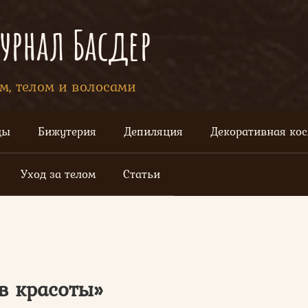
рнал Басдер
ом, телом и волосами
цы
Бижутерия
Депиляция
Декоративная ко
Уход за телом
Статьи
в красоты»