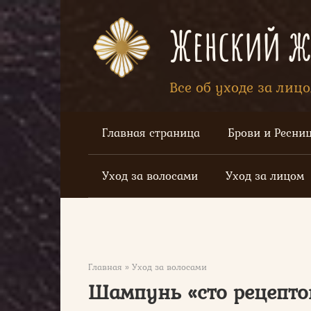
Перейти
к
Женский жу
контенту
Все об уходе за лиц
Главная страница
Брови и Ресни
Уход за волосами
Уход за лицом
Главная
»
Уход за волосами
Шампунь «cто рецепто