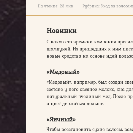
На чтение:
23 мин
Рубрика:
Уход за волосам
Новинки
С какого-то времени компания просил
шампуней. Из пришедших к ним писе
новые средства на основе идей пользо
«Медовый»
«Медовый», например, был создан сп
составе у него овсяное молоко, хна д
натуральный пчелиный мед. После при
а цвет держаться дольше.
«Яичный»
Чтобы восстановить сухие волосы, ва