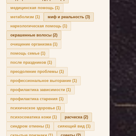
медицинская помощь
(1)
метаболизм
(1)
миф и реальность
(3)
наркологическая помощь
(1)
окрашенные волосы
(2)
очищение организма
(1)
помощь семье
(1)
после праздников
(1)
преодоление проблемы
(1)
профессиональное выгорание
(1)
профилактика зависимости
(1)
профилактика старения
(1)
психическое здоровье
(1)
психосоматика кожи
(1)
расческа
(2)
синдром отмены
(1)
сияющий вид
(1)
скрытые признаки
(1)
советы
(2)