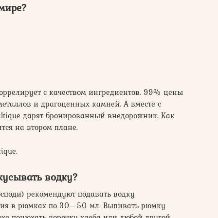
 мире?
коррелирует с качеством ингредиентов. 99% цены
металлов и драгоценных камней. А вместе с
altique дарят бронированный внедорожник. Как
тся на втором плане.
ique.
кусывать водку?
осподи) рекомендуют подавать водку
сия в рюмках по 30—50 мл. Выпивать рюмку
дохе понюхать корочку хлеба или любой другой