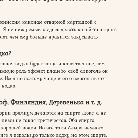
оссийским канонам отварной картошкой с
 Я не вижу смысла здесь делать какой-то акцент,
ет, чем ему больше нравится закусывать.
дка?
ошая водка будет чище и качественнее, чем
ажную роль эффект плацебо: свой алкоголь он
е. Именно поэтому чаще всего самогон пьётся
 водка.
оф, Финляндия, Деревенька и т. д.
гории премиум делаются на спирте Люкс, а не
 ними не такая критическая. Оба спирта
 хорошей водки. Но всё-таки Альфа немного
нге я использую только водку на этом спирте.