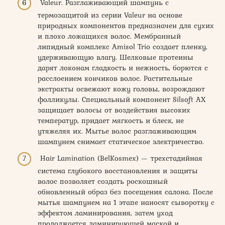
Valeur. Разглаживающий шампунь с
термозащитой из серии Valeur на основе
природных компонентов предназначен для сухих
и плохо ложащихся волос. Мембранный
липидный комплекс Amisol Trio создает пленку,
удерживающую влагу. Шелковые протеины
дарят локонам гладкость и нежность, борются с
расслоением кончиков волос. Растительные
экстракты освежают кожу головы, возрождают
фолликулы. Специальный компонент Silsoft AX
защищает волосы от воздействия высоких
температур, придает мягкость и блеск, не
утяжеляя их. Мытье волос разглаживающим
шампунем снимает статическое электричество.
Hair Lamination (BelKosmex) — трехстадийная
система глубокого восстановления и защиты
волос позволяет создать роскошный
обновленный образ без посещения салона. После
мытья шампунем на 1 этапе наносят сыворотку с
эффектом ламинирования, затем уход
продолжается ламинирующей маской и