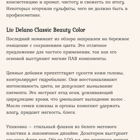
консистенцию и аромат, чистоту и свежесть по итогу.
Некоторых огорчили сульфаты, чего не должно быть в
профкосметике.
Liv Delano Classic Beauty Color
Последний номинант из обзора направлен на бережное
очищение с сохранением цвета. Это отличное
предложение для частого применения, так как его
основой выступают мягкие ПАВ компоненты.
Ценные добавки препятствуют сухости кожи головы,
контролируют гидробаланс. Они восстанавливают
интенсивность цвета, не допускают вымывание
пигмента. Это экстракт ягод асаи, усиливающий
циркуляцию крови, что уменьшает выпадение волос .
Масло семян клюквы и арганы помогают удержать
влагу, придают мягкость, блеск.
Упаковка – стильный флакон из белого матового
пластика в лаконичном дизайне. Дозатором выступает
крышка флип-топ. Объем 500 мл, это приятная мягкая