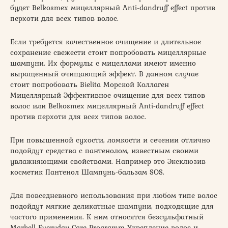
будет Belkosmex мицеллярный Anti-dandruff effect против
перхоти для всех типов волос.
Если требуется качественное очищение и длительное
сохранение свежести стоит попробовать мицеллярные
шампуни. Их формулы с мицеллами имеют именно
выращенный очищающий эффект. В данном случае
стоит попробовать Bielita Морской Коллаген
Мицеллярный Эффективное очищение для всех типов
волос или Belkosmex мицеллярный Anti-dandruff effect
против перхоти для всех типов волос.
При повышенной сухости, ломкости и сечении отлично
подойдут средства с пантенолом, известным своими
увлажняющими свойствами. Например это Эксклюзив
косметик Пантенол Шампунь-бальзам SOS.
Для повседневного использования при любом типе волос
подойдут мягкие деликатные шампуни, подходящие для
частого применения. К ним относятся безсульфатный
Markell Everyday Care Programm Укрепление волос и