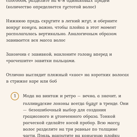
способом, разделите на 6-8 одинаковых прядей
(количество определяется густотой волос)
Нижнюю прядь скрутите в легкий жгут, и оберните
вокруг конуса, важно, чтобы плойка в этот момент
располагалась вертикально. Аналогичным образом
завивается вся масса волос
Закончив с завивкой, наклоните голову вперед и
«расчешите» завитки пальцами.
Отлично выглядит пляжный «хаос» на коротких волосах
в стрижке каре или боб
Мода на винтаж и ретро – вечна, а значит, и
голливудские локоны всегда будут в тренде. Они
— безошибочный выбор для создания
грациозного и утонченного образа. Тонкой
расческой сделайте косой пробор. Всю массу
волос разделите на три равные по толщине
части. Прядь накрутите на конусную плойку