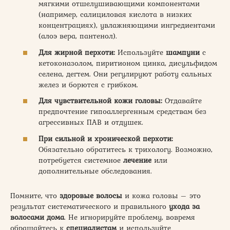
мягкими отшелушивающими компонентами
(например, салициловая кислота в низких
концентрациях), увлажняющими ингредиентами
(алоэ вера, пантенол).
Для жирной перхоти:
Используйте
шампуни
с
кетоконазолом, пиритионом цинка, дисульфидом
селена, дегтем. Они регулируют работу сальных
желез и борются с грибком.
Для чувствительной кожи головы:
Отдавайте
предпочтение гипоаллергенным средствам без
агрессивных ПАВ и отдушек.
При сильной и хронической перхоти:
Обязательно обратитесь к трихологу. Возможно,
потребуется системное
лечение
или
дополнительные обследования.
Помните, что
здоровые волосы
и кожа головы – это
результат систематического и правильного
ухода за
волосами дома
. Не игнорируйте проблему, вовремя
обращайтесь к
специалистам
и используйте