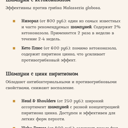
Эффективны против грибка Malassezia globosa.
Низорал
(от 800 руб.): один из самых известных
и часто рекомендуемых
шампуней
. Содержит 2%
кетоконазола. Применяется 2 раза в неделю в
течение 2-4 недель.
Кето Плюс
(от 600 руб.): помимо кетоконазола,
содержит пиритион цинка, что усиливает
противогрибковый эффект.
Шампуни с цинк пиритионом
Обладают антибактериальными и противогрибковыми
свойствами, снижают воспаление.
Head & Shoulders
(от 250 руб.): широкий
ассортимент
шампуней
с разной концентрацией
пиритиона цинка. Доступен и эффективен для
легких форм перхоти.
Vichy Dercos
(от 900 руб.): содержит дисульфид