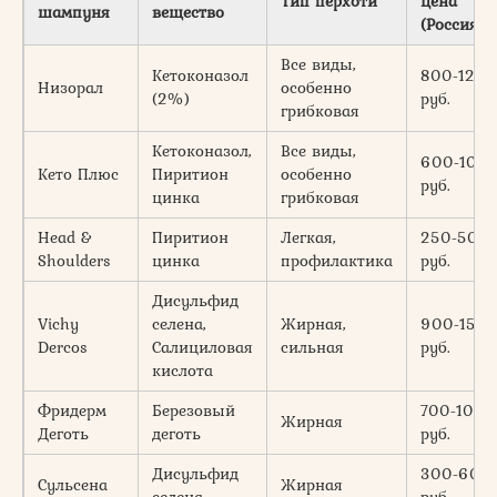
Тип перхоти
цена
шампуня
вещество
(Россия)
Все виды,
Кетоконазол
800-1200
Низорал
особенно
(2%)
руб.
грибковая
Кетоконазол,
Все виды,
600-100
Кето Плюс
Пиритион
особенно
руб.
цинка
грибковая
Head &
Пиритион
Легкая,
250-500
Shoulders
цинка
профилактика
руб.
Дисульфид
Vichy
селена,
Жирная,
900-150
Dercos
Салициловая
сильная
руб.
кислота
Фридерм
Березовый
700-1000
Жирная
Деготь
деготь
руб.
Дисульфид
300-600
Сульсена
Жирная