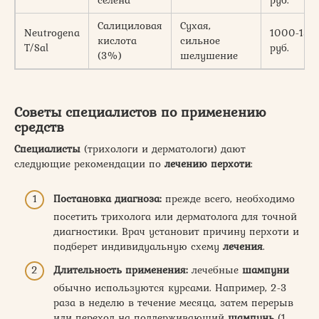
селена
руб.
Салициловая
Сухая,
Neutrogena
1000-150
кислота
сильное
T/Sal
руб.
(3%)
шелушение
Советы специалистов по применению
средств
Специалисты
(трихологи и дерматологи) дают
следующие рекомендации по
лечению перхоти
:
Постановка диагноза:
прежде всего, необходимо
посетить трихолога или дерматолога для точной
диагностики. Врач установит причину перхоти и
подберет индивидуальную схему
лечения
.
Длительность применения:
лечебные
шампуни
обычно используются курсами. Например, 2-3
раза в неделю в течение месяца, затем перерыв
или переход на поддерживающий
шампунь
(1