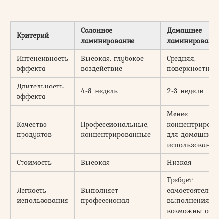
Салонное
Домашнее
Критерий
ламинирование
ламинировани
Интенсивность
Высокая, глубокое
Средняя,
эффекта
воздействие
поверхностная
Длительность
4-6 недель
2-3 недели
эффекта
Менее
Качество
Профессиональные,
концентрирова
продуктов
концентрированные
для домашнего
использования
Стоимость
Высокая
Низкая
Требует
Легкость
Выполняет
самостоятельн
использования
профессионал
выполнения,
возможны оши