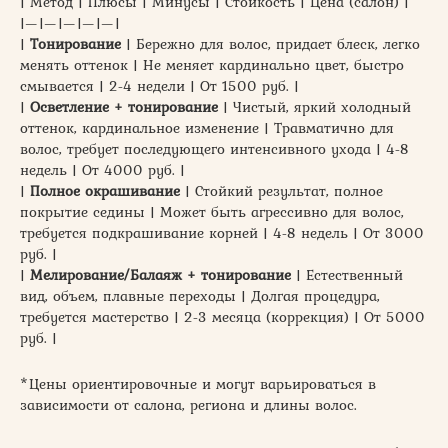
| Метод | Плюсы | Минусы | Стойкость | Цена (салон) |
|—|—|—|—|—|
|
Тонирование
| Бережно для волос, придает блеск, легко
менять оттенок | Не меняет кардинально цвет, быстро
смывается | 2-4 недели | От 1500 руб. |
|
Осветление + тонирование
| Чистый, яркий холодный
оттенок, кардинальное изменение | Травматично для
волос, требует последующего интенсивного ухода | 4-8
недель | От 4000 руб. |
|
Полное окрашивание
| Стойкий результат, полное
покрытие седины | Может быть агрессивно для волос,
требуется подкрашивание корней | 4-8 недель | От 3000
руб. |
|
Мелирование/Балаяж + тонирование
| Естественный
вид, объем, плавные переходы | Долгая процедура,
требуется мастерство | 2-3 месяца (коррекция) | От 5000
руб. |
*Цены ориентировочные и могут варьироваться в
зависимости от салона, региона и длины волос.