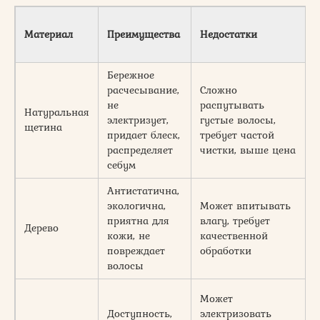
Материал
Преимущества
Недостатки
Бережное
расчесывание,
Сложно
не
распутывать
Натуральная
электризует,
густые волосы,
щетина
придает блеск,
требует частой
распределяет
чистки, выше цена
себум
Антистатична,
экологична,
Может впитывать
приятна для
влагу, требует
Дерево
кожи, не
качественной
повреждает
обработки
волосы
Может
Доступность,
электризовать