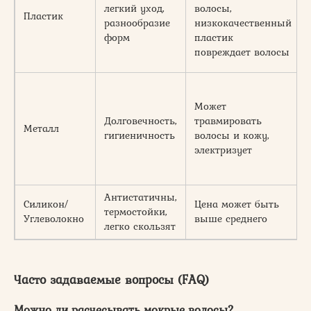
легкий уход,
волосы,
Пластик
разнообразие
низкокачественный
форм
пластик
повреждает волосы
Может
Долговечность,
травмировать
Металл
гигиеничность
волосы и кожу,
электризует
Антистатичны,
Силикон/
Цена может быть
термостойки,
Углеволокно
выше среднего
легко скользят
Часто задаваемые вопросы (FAQ)
Можно ли расчесывать мокрые волосы?