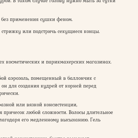
урой. В таком случае голову нужно мыть за сутки
 без применения сушки феном.
стрижку или подстричь секущиеся концы.
ех косметических и парикмахерских магазинах.
обой аэрозоль, помещенный в баллончик с
 он для создания кудрей от корней перед
рически.
разной или вязкой консистенции,
 причесок любой сложности. Волосы длительное
лагодаря его медленному высыханию. Гель