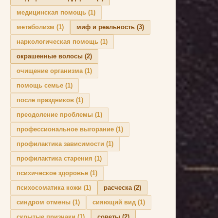
медицинская помощь
(1)
метаболизм
(1)
миф и реальность
(3)
наркологическая помощь
(1)
окрашенные волосы
(2)
очищение организма
(1)
помощь семье
(1)
после праздников
(1)
преодоление проблемы
(1)
профессиональное выгорание
(1)
профилактика зависимости
(1)
профилактика старения
(1)
психическое здоровье
(1)
психосоматика кожи
(1)
расческа
(2)
синдром отмены
(1)
сияющий вид
(1)
скрытые признаки
(1)
советы
(2)