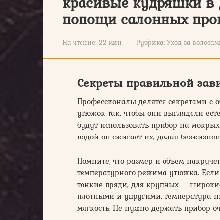
красивые кудряшки в 
попощи салонных про
На чтение:
22 мин
Рубрика:
Уход за волосам
Секреты правильной зав
Профессионалы делятся секретами с
утюжок так, чтобы они выглядели ест
будут использовать прибор на мокрых 
водой он сжигает их, делая безжизне
Помните, что размер и объем накруче
температурного режима утюжка. Если
тонкие пряди, для крупных – широкие
плотными и упругими, температура ни
мягкость. Не нужно держать прибор оч