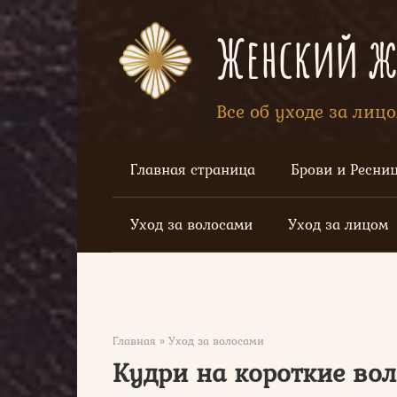
Перейти
к
Женский жу
контенту
Все об уходе за лиц
Главная страница
Брови и Ресни
Уход за волосами
Уход за лицом
Главная
»
Уход за волосами
Кудри на короткие вол