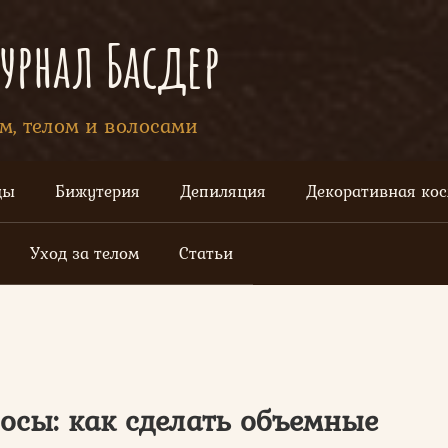
рнал Басдер
ом, телом и волосами
цы
Бижутерия
Депиляция
Декоративная ко
Уход за телом
Статьи
осы: как сделать объемные