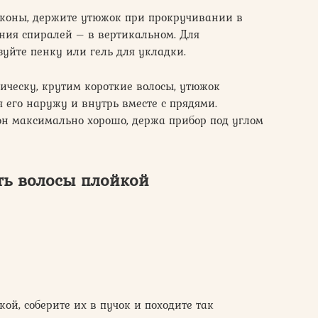
коны, держите утюжок при прокручивании в
ния спиралей – в вертикальном. Для
уйте пенку или гель для укладки.
рическу, крутим короткие волосы, утюжок
 его наружу и внутрь вместе с прядями.
он максимально хорошо, держа прибор под углом
ть волосы плойкой
ой, соберите их в пучок и походите так