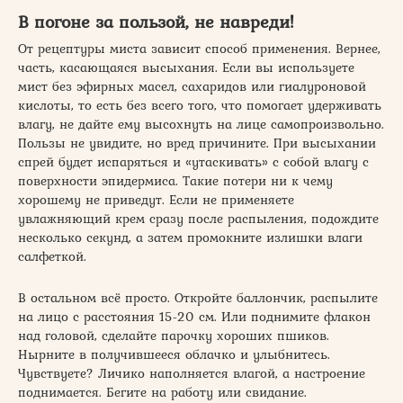
В погоне за пользой, не навреди!
От рецептуры миста зависит способ применения. Вернее,
часть, касающаяся высыхания. Если вы используете
мист без эфирных масел, сахаридов или гиалуроновой
кислоты, то есть без всего того, что помогает удерживать
влагу, не дайте ему высохнуть на лице самопроизвольно.
Пользы не увидите, но вред причините. При высыхании
спрей будет испаряться и «утаскивать» с собой влагу с
поверхности эпидермиса. Такие потери ни к чему
хорошему не приведут. Если не применяете
увлажняющий крем сразу после распыления, подождите
несколько секунд, а затем промокните излишки влаги
салфеткой.
В остальном всё просто. Откройте баллончик, распылите
на лицо с расстояния 15-20 см. Или поднимите флакон
над головой, сделайте парочку хороших пшиков.
Нырните в получившееся облачко и улыбнитесь.
Чувствуете? Личико наполняется влагой, а настроение
поднимается. Бегите на работу или свидание.