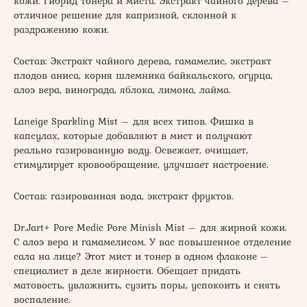
кожи. Гибрид тонера и миста. Экстракт чайного дерева –
отличное решение для капризной, склонной к
раздражению кожи.
Состав: Экстракт чайного дерева, гамамелис, экстракт
плодов аниса, корня шлемника байкальского, огурца,
алоэ вера, винограда, яблока, лимона, лайма.
Laneige Sparkling Mist – для всех типов. Фишка в
капсулах, которые добавляют в мист и получают
реально газированную воду. Освежает, очищает,
стимулирует кровообращение, улучшает настроение.
Состав: газированная вода, экстракт фруктов.
Dr.Jart+ Pore Medic Pore Minish Mist – для жирной кожи.
С алоэ вера и гамамелисом. У вас повышенное отделение
сала на лице? Этот мист и тонер в одном флаконе –
специалист в деле жирности. Обещает придать
матовость, увлажнить, сузить поры, успокоить и снять
воспаление.