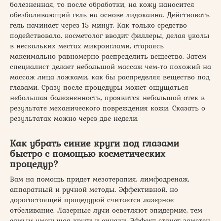
болезненная, то после обработки, на кожу наносится
обезболивающий гель на основе лидокаина. Действовать
гель начинает через 15 минут. Как только средство
подействовало, косметолог вводит филлеры, делая уколы
в нескольких местах микроиглами, стараясь
максимально равномерно распределить вещество. Затем
специалист делает небольшой массаж чем-то похожий на
массаж лица ложками, как бы распределяя вещество под
глазами. Сразу после процедуры может ощущаться
небольшая болезненность, проявится небольшой отек в
результате механического повреждения кожи. Сказать о
результатах можно через две недели.
Как убрать синие круги под глазами
быстро с помощью косметических
процедур?
Вам на помощь придет мезотерапия, лимфодренаж,
аппаратный и ручной методы. Эффективной, но
дорогостоящей процедурой считается лазерное
отбеливание. Лазерные лучи осветляют эпидермис, тем
самым уменьшая круги и синяки. Эффект станет заметен