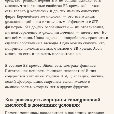
средство решили перенять и на Западе. Однако, есть
мнение, что истинные свойства BB крема всё — таки
есть только у корейских и других именно азиатских
фирм. Европейские же аналоги — это всего лишь
увлажняющий крем с тональным эффектом и с SPF —
фильтром, без других особенностей — ни отбеливания,
ни долговременного ухода, ни лечения — ничего нет. Но
это всё мнения. Наша задача — попробовать, сравнить и
сделать собственные выводы. Одно можно сказать, что,
например, положительных отзывов о ВВ кремах Avon
много, но есть и не очень положительные.
В составе ВВ кремов Эйвон есть экстракт фиников.
Питательная ценность фиников невероятна! В них
содержатся витамины группы В, А, Е, кальций, магний,
калий ,фосфор, цинк, марганец, селен, железо и
аминокислоты, которых нет в других фруктах.
Как разгладить морщины гиалуроновой
кислотой в домашних условиях
Помочь морщинам разгладиться в домашних условиях