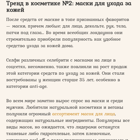
Тренд в косметике №2: маски для ухода за
кожей
После средств от маскне в топе признанных фаворитов
— маски, причем любые: для лица, декольте, рук, тела,
патчи под глаза… Во время всеобщих локдаунов они
стремительно приобрели популярность как удобное
средство ухода за кожей дома.
Селфи различных селебрити с масками на лице в
соцсетях, несомненно, также повлияли на рост продаж
этой категории средств по уходу за кожей. Они стали
востребованы у женщин старше 35 лет, особенно в
категории anti-age.
Во всем мире заметно вырос спрос на маски и среди
мужчин. Любители натуральной косметики и веганы
получили огромный
ассортимент масок для лица
,
содержащих натуральные ингредиенты. Популярны все
виды масок, но ожидается, что лидерами останутся
тканевые либо гидрогелевые, затем пленочные,
категории peel-off, а далее традиционные «кремовые» и