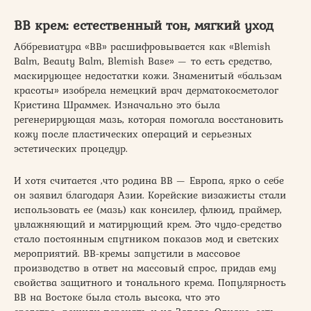
BB крем: естественный тон, мягкий уход
Аббревиатура «ВВ» расшифровывается как «Blemish
Balm, Beauty Balm, Blemish Base» — то есть средство,
маскирующее недостатки кожи. Знаменитый «бальзам
красоты» изобрела немецкий врач дерматокосметолог
Кристина Шраммек. Изначально это была
регенерирующая мазь, которая помогала восстановить
кожу после пластических операций и серьезных
эстетических процедур.
И хотя считается ,что родина BB — Европа, ярко о себе
он заявил благодаря Азии. Корейские визажисты стали
использовать ее (мазь) как консилер, флюид, праймер,
увлажняющий и матирующий крем. Это чудо-средство
стало постоянным спутником показов мод и светских
мероприятий. ВВ-кремы запустили в массовое
производство в ответ на массовый спрос, придав ему
свойства защитного и тонального крема. Популярность
ВВ на Востоке была столь высока, что это