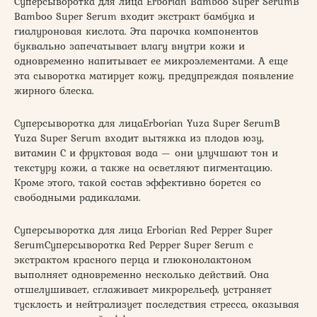
Суперсыворотка для лица Erborian Bamboo Super SerumВ
Bamboo Super Serum входит экстракт бамбука и
гиалуроновая кислота. Эта парочка компонентов
буквально запечатывает влагу внутри кожи и
одновременно напитывает ее микроэлементами. А еще
эта сыворотка матирует кожу, предупреждая появление
жирного блеска.
Суперсыворотка для лицаErborian Yuza Super SerumВ
Yuza Super Serum входит вытяжка из плодов юзу,
витамин С и фруктовая вода — они улучшают тон и
текстуру кожи, а также на осветляют пигментацию.
Кроме этого, такой состав эффективно борется со
свободными радикалами.
Суперсыворотка для лица Erborian Red Pepper Super
SerumСуперсыворотка Red Pepper Super Serum с
экстрактом красного перца и глюконолактоном
выполняет одновременно несколько действий. Она
отшелушивает, сглаживает микрорельеф, устраняет
тусклость и нейтрализует последствия стресса, оказывая