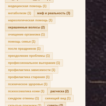
медицинская помощь
(1)
метаболизм
(1)
миф и реальность
(3)
наркологическая помощь
(1)
окрашенные волосы
(2)
очищение организма
(1)
помощь семье
(1)
после праздников
(1)
преодоление проблемы
(1)
профессиональное выгорание
(1)
профилактика зависимости
(1)
профилактика старения
(1)
психическое здоровье
(1)
психосоматика кожи
(1)
расческа
(2)
синдром отмены
(1)
сияющий вид
(1)
скрытые признаки
(1)
советы
(2)