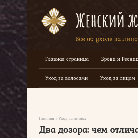
Перейти
к
Женский жу
контенту
Все об уходе за лиц
Главная страница
Брови и Ресни
Уход за волосами
Уход за лицом
Главная
»
Уход за лицом
Два дозора: чем отлич