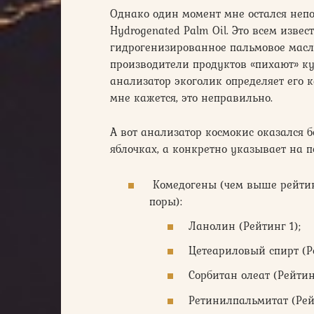
Однако один момент мне остался непо
Hydrogenated Palm Oil. Это всем изве
гидрогенизированное пальмовое масло
производители продуктов «пихают» куд
анализатор экоголик определяет его ка
мне кажется, это неправильно.
А вот анализатор космокис оказался 
яблочках, а конкретно указывает на 
Комедогены (чем выше рейтинг,
поры):
Ланолин (Рейтинг 1);
Цетеариловый спирт (Р
Сорбитан олеат (Рейтин
Ретинилпальмитат (Рей