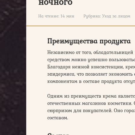
ночного
На чтение:
14 мин
Рубрика:
Уход за лицом
Преимущества продукта
Независимо от того, обладательницей
средством можно успешно пользоваться
Благодаря нежной консистенции, крем
эпидермиса, что позволяет экономить
компонентам в составе продукта отсу
Одним из преимуществ крема являетс
отечественных магазинов косметики. 
сюрпризом для покупателей. Оно гор
составом.