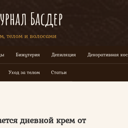
рнал Басдер
ом, телом и волосами
цы
Бижутерия
Депиляция
Декоративная ко
Уход за телом
Статьи
ается дневной крем от