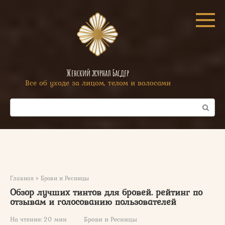
Перейти
к
контенту
Женский журнал Басдер
Все об уходе за лицом, телом и волосами
Поиск:
Главная
»
Брови и Ресницы
Обзор лучших тинтов для бровей. рейтинг по
отзывам и голосованию пользователей
На чтение:
20 мин
Брови и Ресницы