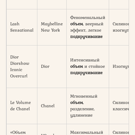
Феноменальный
Lash
Maybelline
объем
, веерный
Силиконов
Sensational
New York
эффект, легкое
изогнутая
подкручивание
Dior
Интенсивный
Diorshow
Dior
объем
и стойкое
Изогнутая
Iconic
подкручивание
Overcurl
Мгновенный
Le Volume
объем
,
Силиконов
Chanel
de Chanel
разделение,
классичес
удлинение
«Объем
Максимальный
Силиконов