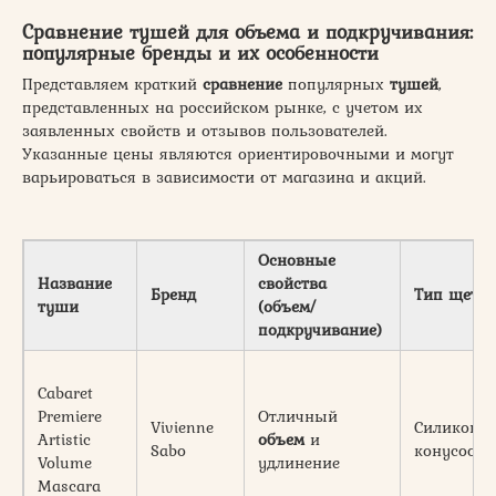
Сравнение тушей
для
объема
и
подкручивания
:
популярные бренды и их особенности
Представляем краткий
сравнение
популярных
тушей
,
представленных на российском рынке, с учетом их
заявленных свойств и отзывов пользователей.
Указанные цены являются ориентировочными и могут
варьироваться в зависимости от магазина и акций.
Основные
Название
свойства
Бренд
Тип щето
туши
(объем/
подкручивание)
Cabaret
Premiere
Отличный
Vivienne
Силиконов
Artistic
объем
и
Sabo
конусообр
Volume
удлинение
Mascara