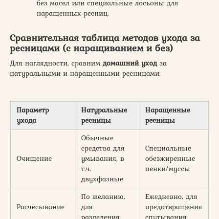
без масел или специальные лосьоны для
наращенных ресниц.
Сравнительная таблица методов ухода за
ресницами (с наращиванием и без)
Для наглядности, сравним
домашний уход
за
натуральными и наращенными ресницами:
Параметр
Натуральные
Наращенные
ухода
ресницы
ресницы
Обычные
средства для
Специальные
Очищение
умывания, в
обезжиренные
т.ч.
пенки/муссы
двухфазные
По желанию,
Ежедневно, для
Расчесывание
для
предотвращения
разделения
спутывания