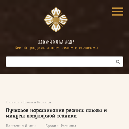
Перейти
к
контенту
Женский журнал Басдер
Все об уходе за лицом, телом и волосами
Поиск:
Главная
»
Брови и Ресницы
Пучковое наращивание ресниц: плюсы и
минусы популярной техники
На чтение:
8 мин
Брови и Ресницы