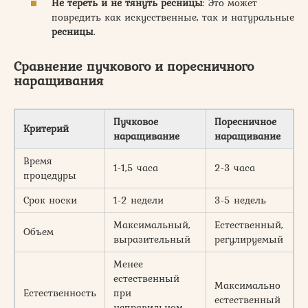
Не тереть и не тянуть ресницы
: Это может
повредить как искусственные, так и натуральные
ресницы
.
Сравнение пучкового и поресничного
наращивания
Пучковое
Поресничное
Критерий
наращивание
наращивание
Время
1-1,5 часа
2-3 часа
процедуры
Срок носки
1-2 недели
3-5 недель
Максимальный,
Естественный,
Объем
выразительный
регулируемый
Менее
естественный
Максимально
Естественность
при
естественный
неправильном