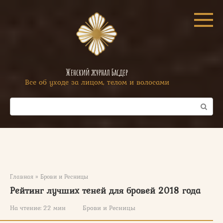
Перейти
к
контенту
Женский журнал Басдер
Все об уходе за лицом, телом и волосами
Поиск:
Главная
»
Брови и Ресницы
Рейтинг лучших теней для бровей 2018 года
На чтение:
22 мин
Брови и Ресницы