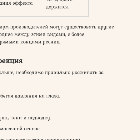
дания эффекта
держится.
ирм производителей могут существовать другие
среднее между этими видами, с более
прямыми концами ресниц.
рекция
ольше, необходимо правильно ухаживать за
збегая давления на глаза.
ушь, тени и подводку.
 масляной основе.
ок зависит от типа наращивания).