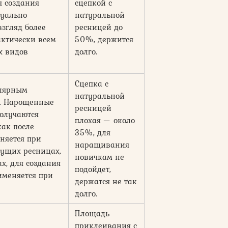
я создания
сцепкой с
зуально
натуральной
взгляд более
ресницей до
актически всем
50%, держится
х видов
долго.
Сцепка с
улярным
натуральной
ц. Нарощенные
ресницей
олучаются
плохая — около
как после
35%, для
няется при
наращивания
тущих ресницах,
новичкам не
х, для создания
подойдет,
именяется при
держатся не так
долго.
Площадь
приклеивания с