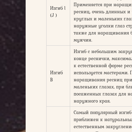
Применяется при наращ
Изгиб l
ресниц, очень длинных и 
(J )
круглых и маленьких глаз
наружные уголки глаз стр
также для наращивания б
мужчин.
Изгиб с небольшим закру
конце реснички, максим
к естественной форме рес
Изгиб
используется мастерами. 
В
наращивания ресниц при
маленьких глазах, при бл
посаженных глазах для 
наружного края.
Самый популярный изгиб 
приближен к натуральны
естественным закруглени