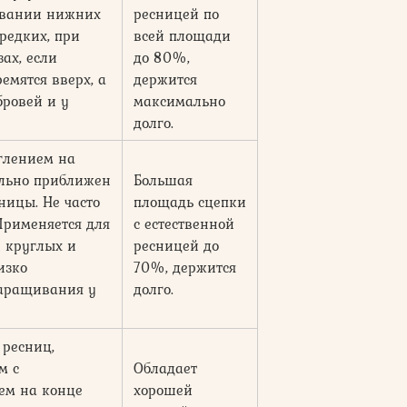
ивании нижних
ресницей по
редких, при
всей площади
ах, если
до 80%,
емятся вверх, а
держится
ровей и у
максимально
долго.
глением на
ально приближен
Большая
ницы. Не часто
площадь сцепки
Применяется для
с естественной
 круглых и
ресницей до
изко
70%, держится
наращивания у
долго.
ресниц,
м с
Обладает
ем на конце
хорошей