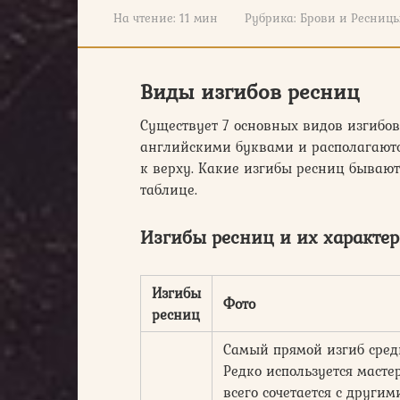
На чтение:
11 мин
Рубрика:
Брови и Ресниц
Виды изгибов ресниц
Существует 7 основных видов изгибо
английскими буквами и располагают
к верху. Какие изгибы ресниц бывают
таблице.
Изгибы ресниц и их характер
Изгибы
Фото
ресниц
Самый прямой изгиб среди
Редко используется масте
всего сочетается с други