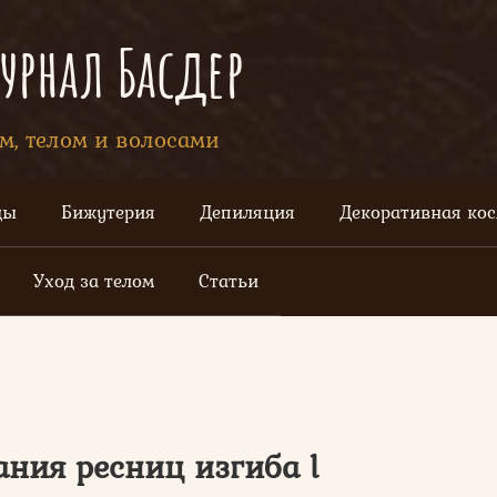
рнал Басдер
ом, телом и волосами
цы
Бижутерия
Депиляция
Декоративная ко
Уход за телом
Статьи
ния ресниц изгиба l