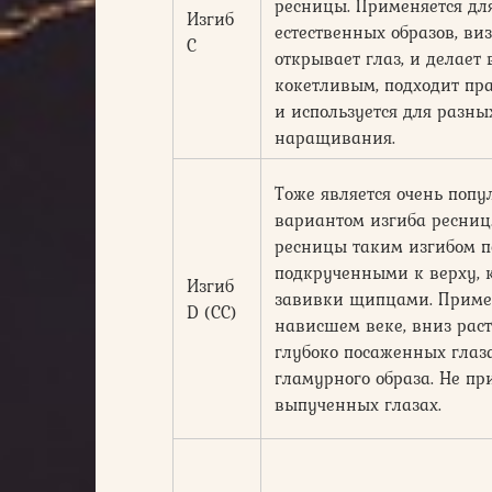
ресницы. Применяется дл
Изгиб
естественных образов, ви
С
открывает глаз, и делает 
кокетливым, подходит пр
и используется для разны
наращивания.
Тоже является очень поп
вариантом изгиба ресни
ресницы таким изгибом п
подкрученными к верху, 
Изгиб
завивки щипцами. Приме
D (СС)
нависшем веке, вниз рас
глубоко посаженных глаза
гламурного образа. Не пр
выпученных глазах.