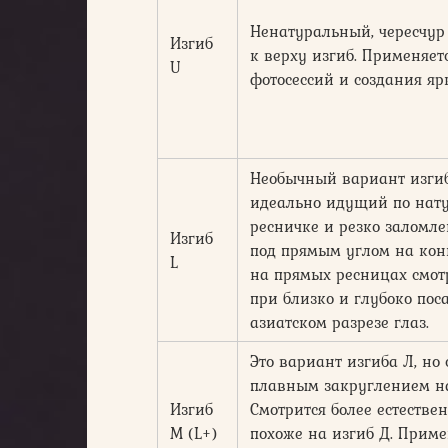
Ненатуральный, чересчу
Изгиб
к верху изгиб. Применяет
U
фотосессий и создания яр
Необычный вариант изги
идеально идущий по нат
ресничке и резко заломл
Изгиб
под прямым углом на кон
L
на прямых ресницах смот
при близко и глубоко пос
азиатском разрезе глаз.
Это вариант изгиба Л, но 
плавным закруглением на
Изгиб
Смотрится более естестве
М (L+)
похоже на изгиб Д. Приме