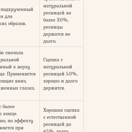
натуральной
р подкрученный
ресницей не
ся для
более 30%,
ких образов.
ресницы
держатся не
долго.
ба сначала
уральной
Сцепка с
енный к верху
натуральной
це. Применяется
ресницей 50%,
рящих вниз,
хорошо и долго
аженных глазах,
держится.
с более
Хорошая сцепка
 конце.
с естественной
нно, по эффекту
ресницей до
няется при
45%, долго