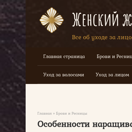
Перейти
к
Женский жу
контенту
Все об уходе за лиц
Главная страница
Брови и Ресни
Уход за волосами
Уход за лицом
Главная
»
Брови и Ресницы
Особенности наращива