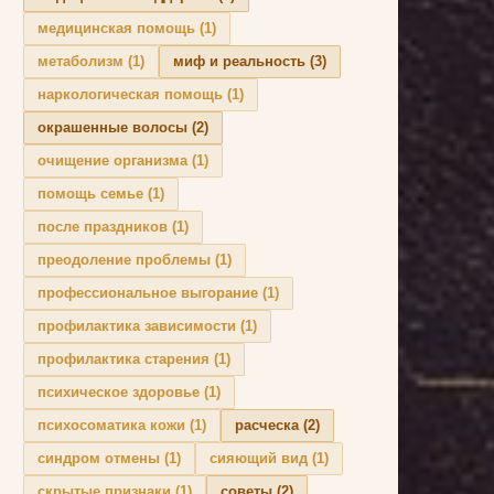
медицинская помощь
(1)
метаболизм
(1)
миф и реальность
(3)
наркологическая помощь
(1)
окрашенные волосы
(2)
очищение организма
(1)
помощь семье
(1)
после праздников
(1)
преодоление проблемы
(1)
профессиональное выгорание
(1)
профилактика зависимости
(1)
профилактика старения
(1)
психическое здоровье
(1)
психосоматика кожи
(1)
расческа
(2)
синдром отмены
(1)
сияющий вид
(1)
скрытые признаки
(1)
советы
(2)