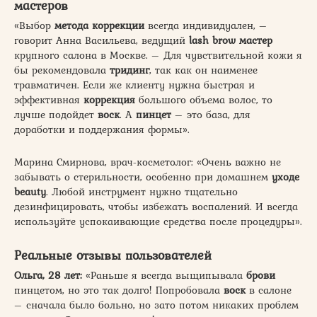
мастеров
«Выбор
метода
коррекции
всегда индивидуален, –
говорит Анна Васильева, ведущий
lash brow мастер
крупного салона в Москве. – Для чувствительной кожи я
бы рекомендовала
тридинг
, так как он наименее
травматичен. Если же клиенту нужна быстрая и
эффективная
коррекция
большого объема волос, то
лучше подойдет
воск
. А
пинцет
– это база, для
доработки и поддержания формы».
Марина Смирнова, врач-косметолог: «Очень важно не
забывать о стерильности, особенно при домашнем
уходе
beauty
. Любой инструмент нужно тщательно
дезинфицировать, чтобы избежать воспалений. И всегда
используйте успокаивающие средства после процедуры».
Реальные отзывы пользователей
Ольга, 28 лет:
«Раньше я всегда выщипывала
брови
пинцетом, но это так долго! Попробовала
воск
в салоне
– сначала было больно, но зато потом никаких проблем