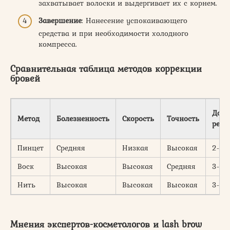
захватывает волоски и выдергивает их с корнем.
Завершение
: Нанесение успокаивающего
средства и при необходимости холодного
компресса.
Сравнительная таблица методов коррекции
бровей
Долг
Метод
Болезненность
Скорость
Точность
резу
Пинцет
Средняя
Низкая
Высокая
2-3 
Воск
Высокая
Высокая
Средняя
3-4 
Нить
Высокая
Высокая
Высокая
3-5 
Мнения экспертов-косметологов и lash brow