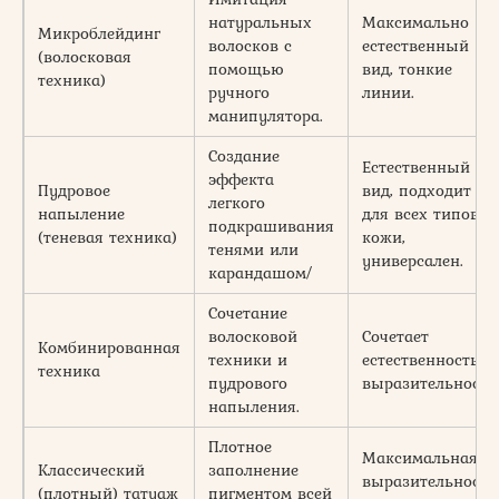
натуральных
Максимально
Микроблейдинг
волосков с
естественный
(волосковая
помощью
вид, тонкие
техника)
ручного
линии.
манипулятора.
Создание
Естественный
эффекта
Пудровое
вид, подходит
легкого
напыление
для всех типов
подкрашивания
(теневая техника)
кожи,
тенями или
универсален.
карандашом/
Сочетание
волосковой
Сочетает
Комбинированная
техники и
естественность и
техника
пудрового
выразительность
напыления.
Плотное
Максимальная
Классический
заполнение
выразительность
(плотный) татуаж
пигментом всей