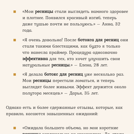
«Мои
ресницы
стали выглядеть намного здоровее
и плотнее. Появился красивый изгиб, теперь
даже тушью почти не пользуюсь.» – Анна, 32
года.
«Я очень довольна! После
ботокса для ресниц
они
стали такими блестящими, как будто я только
что нанесла праймер. Процедура однозначно
эффективна
для тех, кто хочет улучшить свои
натуральные
ресницы
.» – Елена, 28 лет.
«Я делала
ботокс для ресниц
уже несколько раз.
Мои
ресницы
перестали ломаться, и теперь
выглядят более живыми. Эффект держится около
полутора месяцев.» – Дарья, 35 лет.
Однако есть и более сдержанные отзывы, которые, как
правило, касаются завышенных ожиданий:
«Ожидала большего объема, но мои короткие
ресницы
кардинально не изменились. Да, стали