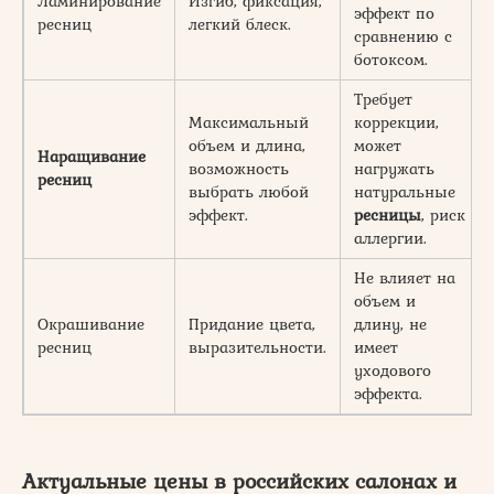
Ламинирование
Изгиб, фиксация,
эффект по
ресниц
легкий блеск.
сравнению с
ботоксом.
Требует
Максимальный
коррекции,
объем и длина,
может
Наращивание
возможность
нагружать
ресниц
выбрать любой
натуральные
эффект.
ресницы
, риск
аллергии.
Не влияет на
объем и
Окрашивание
Придание цвета,
длину, не
ресниц
выразительности.
имеет
уходового
эффекта.
Актуальные цены в российских салонах и