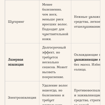
Менее
болезненно,
чем воск,
Нежные увлажня
меньше риск
Шугаринг
средства, легкое
вросших волос.
отшелушивание.
Подходит для
чувствительной
кожи.
Долгосрочный
эффект, но
Охлаждающие гели
требуется
Лазерная
увлажняющие мас
несколько
эпиляция
без масел. Избегай
сеансов. Может
солнца.
вызвать
покраснение.
Удаление волос
навсегда, но
Противовоспалите
болезненно и
и заживляющие
Электроэпиляция
требует
средства, строгий 
длительного
за кожей.