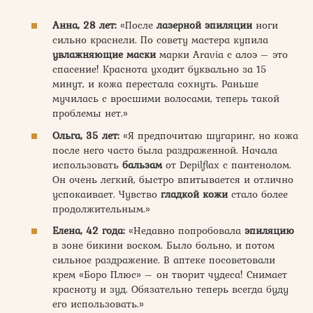
Анна, 28 лет:
«После
лазерной эпиляции
ноги
сильно краснели. По совету мастера купила
увлажняющие маски
марки Aravia с алоэ – это
спасение! Краснота уходит буквально за 15
минут, и кожа перестала сохнуть. Раньше
мучилась с вросшими волосами, теперь такой
проблемы нет.»
Ольга, 35 лет:
«Я предпочитаю шугаринг, но кожа
после него часто была раздраженной. Начала
использовать
бальзам
от Depilflax с пантенолом.
Он очень легкий, быстро впитывается и отлично
успокаивает. Чувство
гладкой кожи
стало более
продолжительным.»
Елена, 42 года:
«Недавно попробовала
эпиляцию
в зоне бикини воском. Было больно, и потом
сильное раздражение. В аптеке посоветовали
крем «Боро Плюс» – он творит чудеса! Снимает
красноту и зуд. Обязательно теперь всегда буду
его использовать.»