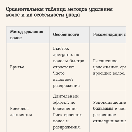
Сравнительная таблица методов удаления
волос и их особенности ухода
Метод удаления
Особенности
Рекомендации по 
волос
Быстро,
доступно, но
волосы быстро
Ежедневное
Бритье
отрастают.
увлажнение, средс
Часто
вросших волос.
вызывает
раздражение.
Длительный
эффект, но
Успокаивающие
Восковая
болезненно.
бальзамы
с алоэ,
депиляция
Риск вросших
регулярное
волос и
отшелушивание.
раздражения.