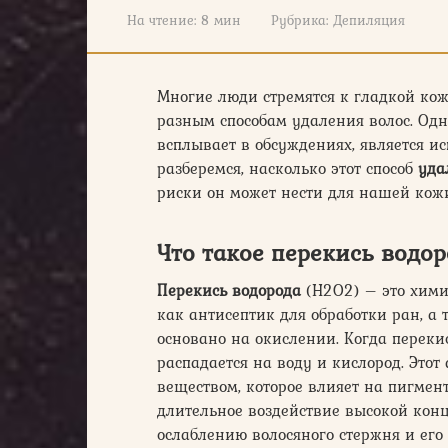
На чтение:
8 мин
Рубрика:
Депиляция
Многие люди стремятся к гладкой кож
разным способам удаления волос. Одн
всплывает в обсуждениях, является и
разберемся, насколько этот способ
уда
риски он может нести для нашей кож
Что такое перекись водор
Перекись водорода
(H2O2) – это хими
как антисептик для обработки ран, а 
основано на окислении. Когда переки
распадается на воду и кислород. Это
веществом, которое влияет на пигмент
длительное воздействие высокой кон
ослаблению волосяного стержня и ег