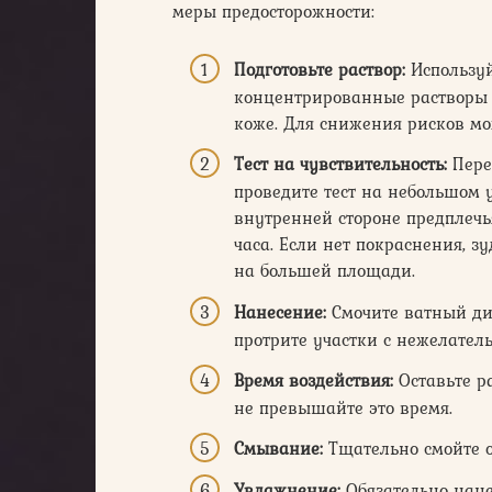
меры предосторожности:
Подготовьте раствор:
Используй
концентрированные растворы 
коже. Для снижения рисков мо
Тест на чувствительность:
Пере
проведите тест на небольшом 
внутренней стороне предплечь
часа. Если нет покраснения, з
на большей площади.
Нанесение:
Смочите ватный дис
протрите участки с нежелател
Время воздействия:
Оставьте ра
не превышайте это время.
Смывание:
Тщательно смойте о
Увлажнение:
Обязательно нане