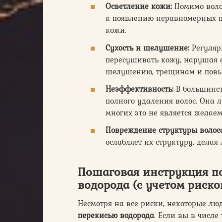
Осветление кожи:
Помимо волос
к появлению неравномерных пя
кожи.
Сухость и шелушение:
Регуляр
пересушивать кожу, нарушая е
шелушению, трещинам и повы
Неэффективность:
В большинст
полного удаления волос. Она 
многих это не является желае
Повреждение структуры волоса
ослабляет их структуру, делая
Пошаговая инструкция п
водорода (с учетом риско
Несмотря на все риски, некоторые л
перекисью водорода
. Если вы в числ