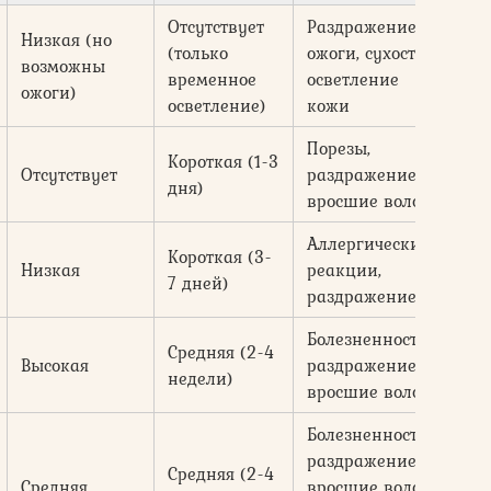
Отсутствует
Раздражение,
Низкая (но
Ко
(только
ожоги, сухость,
возможны
(с
временное
осветление
ожоги)
пе
осветление)
кожи
Порезы,
Ни
Короткая (1-3
Отсутствует
раздражение,
(с
дня)
вросшие волосы
бр
Аллергические
Короткая (3-
20
Низкая
реакции,
7 дней)
ру
раздражение
Болезненность,
5
Средняя (2-4
Высокая
раздражение,
ру
недели)
вросшие волосы
зо
Болезненность,
раздражение,
5
Средняя (2-4
Средняя
вросшие волосы
ру