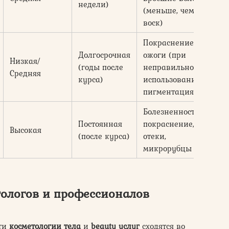
недели)
(меньше, чем
зо
воск)
Покраснение,
20
Долгосрочная
ожоги (при
10
Низкая/
(годы после
неправильном
(з
Средняя
курса)
использовании),
за
пигментация
зо
Болезненность,
Постоянная
покраснение,
50
Высокая
(после курса)
отеки,
ру
микрорубцы
тологов и профессионалов
сти
косметологии тела
и
beauty услуг
сходятся во