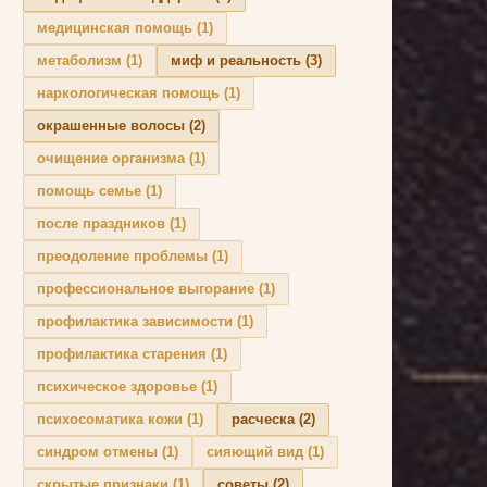
медицинская помощь
(1)
метаболизм
(1)
миф и реальность
(3)
наркологическая помощь
(1)
окрашенные волосы
(2)
очищение организма
(1)
помощь семье
(1)
после праздников
(1)
преодоление проблемы
(1)
профессиональное выгорание
(1)
профилактика зависимости
(1)
профилактика старения
(1)
психическое здоровье
(1)
психосоматика кожи
(1)
расческа
(2)
синдром отмены
(1)
сияющий вид
(1)
скрытые признаки
(1)
советы
(2)