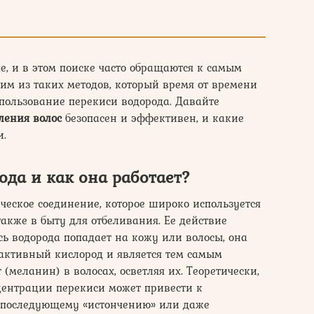
е, и в этом поиске часто обращаются к самым
им из таких методов, который время от времени
спользование перекиси водорода. Давайте
ления волос
безопасен и эффективен, и какие
и.
ода и как она работает?
ческое соединение, которое широко используется
также в быту для отбеливания. Ее действие
сь водорода попадает на кожу или волосы, она
т активный кислород и является тем самым
 (меланин) в волосах, осветляя их. Теоретически,
центрации перекиси может привести к
о последующему «истончению» или даже