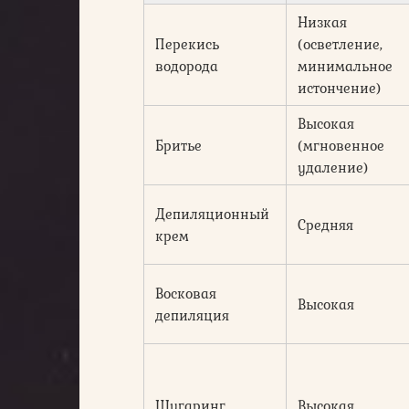
Низкая
Перекись
(осветление,
водорода
минимальное
истончение)
Высокая
Бритье
(мгновенное
удаление)
Депиляционный
Средняя
крем
Восковая
Высокая
депиляция
Шугаринг
Высокая