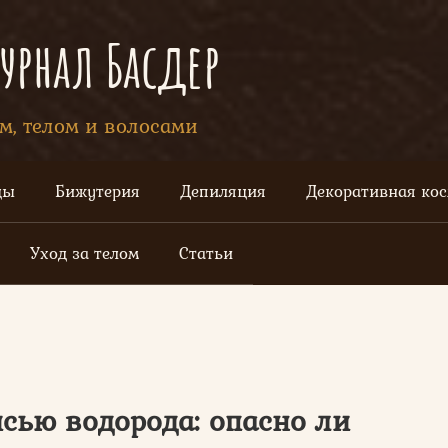
рнал Басдер
ом, телом и волосами
цы
Бижутерия
Депиляция
Декоративная ко
Уход за телом
Статьи
сью водорода: опасно ли