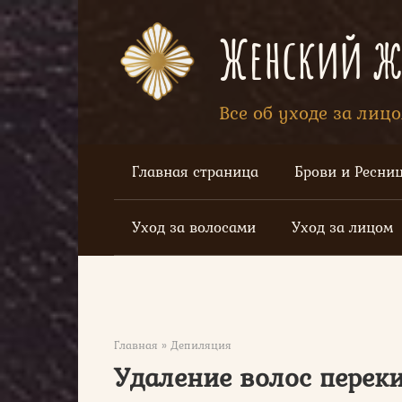
Перейти
к
Женский жу
контенту
Все об уходе за лиц
Главная страница
Брови и Ресни
Уход за волосами
Уход за лицом
Главная
»
Депиляция
Удаление волос переки