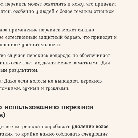
, перекись может осветлить и кожу, что приведет
тен, особенно у людей с более темным оттенком
ное применение перекиси может сильно
е естественный защитный барьер, что приведет к
шению чувствительности.
ве случаев перекись водорода не обеспечивает
лишь осветляет их, делая менее заметными. Для
мым результатом.
:
Даже если волосы не выпадают, перекись
 ломкими, сухими и тусклыми.
о использованию перекиси
в)
юди все же решают попробовать
удаление волос
е таких, то крайне важно соблюдать следующие