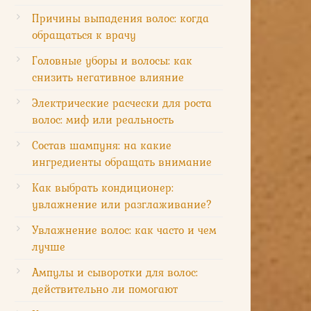
ну)
Причины выпадения волос: когда
обращаться к врачу
00-
Головные уборы и волосы: как
000 руб.
снизить негативное влияние
а сеанс,
Электрические расчески для роста
висит от
волос: миф или реальность
ны)
Состав шампуня: на какие
ингредиенты обращать внимание
-150
б./мин.
Как выбрать кондиционер:
увлажнение или разглаживание?
Увлажнение волос: как часто и чем
лучше
Ампулы и сыворотки для волос:
действительно ли помогают