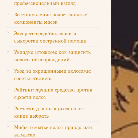
профессиональный взгляд
пейки
Восстановление волос: главные
тоимость
компоненты масок
рекиси)
Экспресс-средства: спреи и
сыворотки экстренной помощи
зкая
тоимость
Укладка утюжком: как защитить
итвы)
волосы от повреждений
Уход за окрашенными волосами:
0-500
советы стилиста
б.
Рейтинг: лучшие средства против
00-2000
сухости волос
б. (за
Расчески для вьющихся волос:
ну)
какие выбрать
Мифы о мытье волос: правда или
00-2000
вымысел
б. (за