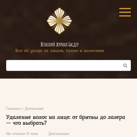
Перейти
к
контенту
Женский журнал Басдер
Все об уходе за лицом, телом и волосами
Поиск:
Главная
»
Депиляция
Удаление волос на лице: от бритвы до лазера
— что выбрать?
На чтение:
9 мин
Депиляция