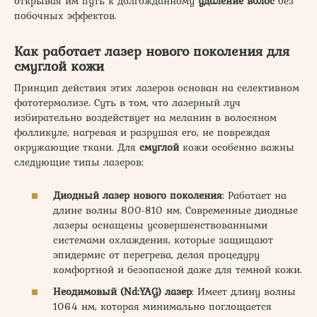
открывая им путь к долгожданному
удаление волос
без
побочных эффектов.
Как работает лазер нового поколения для
смуглой кожи
Принцип действия этих лазеров основан на селективном
фототермолизе. Суть в том, что лазерный луч
избирательно воздействует на меланин в волосяном
фолликуле, нагревая и разрушая его, не повреждая
окружающие ткани. Для
смуглой
кожи особенно важны
следующие типы лазеров:
Диодный лазер нового поколения
: Работает на
длине волны 800-810 нм. Современные диодные
лазеры оснащены усовершенствованными
системами охлаждения, которые защищают
эпидермис от перегрева, делая процедуру
комфортной и безопасной даже для темной кожи.
Неодимовый (Nd:YAG) лазер
: Имеет длину волны
1064 нм, которая минимально поглощается