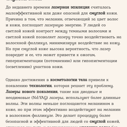
До недавнего времени
лазерная эпиляция
считалась
малоэффективной или даже опасной для
смуглой
кожи.
Причина в том, что меланин, отвечающий за цвет волос
и кожи, поглощает лазерную энергию. У людей со
светлой кожей контраст между темными волосами и
светлой кожей позволяет лазеру точно воздействовать на
волосяной фолликул, минимизируя воздействие на кожу.
Но при смуглой коже высока вероятность, что лазер
повредит и ее, что может привести к ожогам,
гиперпигментации (потемнению) или гипопигментации
(осветлению) участков кожи.
Однако достижения в
косметологии тела
привели к
появлению
технологии
, которая решает эту проблему.
Лазеры нового поколения
, такие как диодные и
неодимовые (Nd:YAG) лазеры, используют более длинные
волны. Эти волны меньше поглощаются меланином в
коже, но при этом эффективно воздействуют на меланин
в волосяном фолликуле. Это делает процедуру более
безопасной и эффективной для людей со
смуглой
кожей,