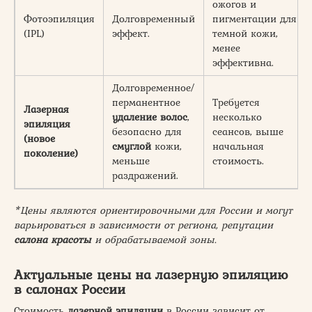
ожогов и
Фотоэпиляция
Долговременный
пигментации для
(IPL)
эффект.
темной кожи,
менее
эффективна.
Долговременное/
перманентное
Требуется
Лазерная
удаление волос
,
несколько
эпиляция
безопасно для
сеансов, выше
(новое
смуглой
кожи,
начальная
поколение)
меньше
стоимость.
раздражений.
*Цены являются ориентировочными для России и могут
варьироваться в зависимости от региона, репутации
салона красоты
и обрабатываемой зоны.
Актуальные цены на лазерную эпиляцию
в салонах России
Стоимость
лазерной эпиляции
в России зависит от