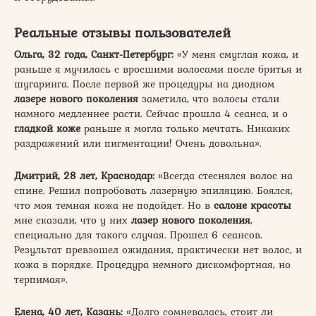
Реальные отзывы пользователей
Ольга, 32 года, Санкт-Петербург:
«У меня смуглая кожа, и
раньше я мучилась с вросшими волосами после бритья и
шугаринга. После первой же процедуры на диодном
лазере нового поколения
заметила, что волосы стали
намного медленнее расти. Сейчас прошла 4 сеанса, и о
гладкой коже
раньше я могла только мечтать. Никаких
раздражений или пигментации! Очень довольна».
Дмитрий, 28 лет, Краснодар:
«Всегда стеснялся волос на
спине. Решил попробовать лазерную эпиляцию. Боялся,
что моя темная кожа не подойдет. Но в
салоне красоты
мне сказали, что у них
лазер нового поколения
,
специально для такого случая. Прошел 6 сеансов.
Результат превзошел ожидания, практически нет волос, и
кожа в порядке. Процедура немного дискомфортная, но
терпимая».
Елена, 40 лет, Казань:
«Долго сомневалась, стоит ли