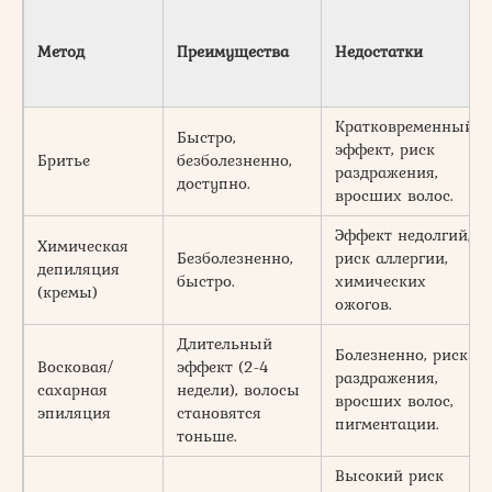
Метод
Преимущества
Недостатки
Кратковременный
Быстро,
эффект, риск
Бритье
безболезненно,
раздражения,
доступно.
вросших волос.
Эффект недолгий,
Химическая
Безболезненно,
риск аллергии,
депиляция
быстро.
химических
(кремы)
ожогов.
Длительный
Болезненно, риск
Восковая/
эффект (2-4
раздражения,
сахарная
недели), волосы
вросших волос,
эпиляция
становятся
пигментации.
тоньше.
Высокий риск