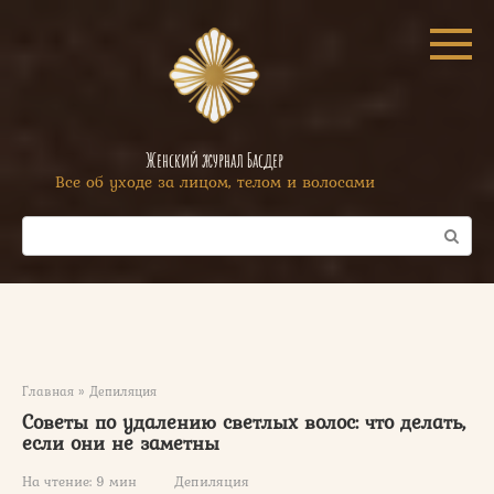
Перейти
к
контенту
Женский журнал Басдер
Все об уходе за лицом, телом и волосами
Поиск:
Главная
»
Депиляция
Советы по удалению светлых волос: что делать,
если они не заметны
На чтение:
9 мин
Депиляция