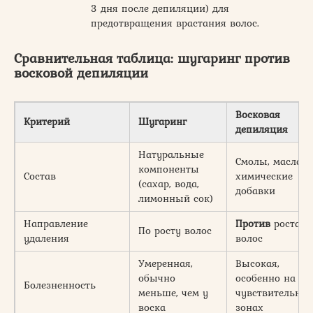
3 дня после депиляции) для
предотвращения врастания волос.
Сравнительная таблица: шугаринг против
восковой депиляции
Восковая
Критерий
Шугаринг
депиляция
Натуральные
Смолы, масла,
компоненты
Состав
химические
(сахар, вода,
добавки
лимонный сок)
Направление
Против
роста
По росту волос
удаления
волос
Умеренная,
Высокая,
обычно
особенно на
Болезненность
меньше, чем у
чувствительны
воска
зонах