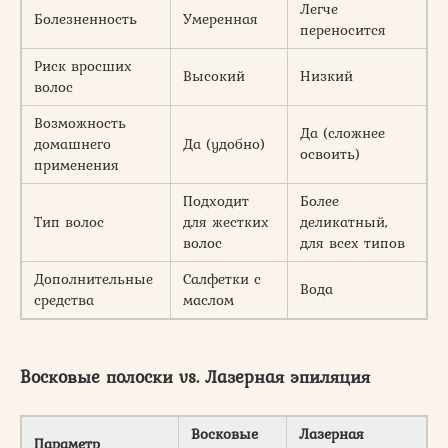
Легче
Болезненность
Умеренная
переносится
Риск вросших
Высокий
Низкий
волос
Возможность
Да (сложнее
домашнего
Да (удобно)
освоить)
применения
Подходит
Более
Тип волос
для жестких
деликатный,
волос
для всех типов
Дополнительные
Салфетки с
Вода
средства
маслом
Восковые полоски vs. Лазерная эпиляция
Восковые
Лазерная
Параметр