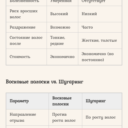
Болезненность
Умеренная
Отсутствует
Риск вросших
Высокий
Низкий
волос
Раздражение
Возможно
Часто
Состояние волос
Тонкие,
Жесткие, толстые
после
редкие
Экономично (но
Стоимость
Экономично
постоянно)
Восковые полоски vs. Шугаринг
Восковые
Параметр
Шугаринг
полоски
Направление
Против
По росту волос
отрыва
роста волос