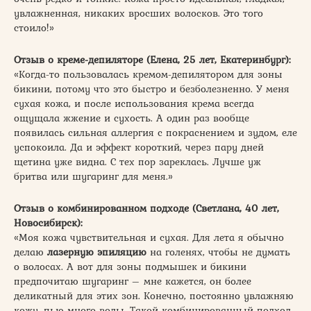
увлажненная, никаких вросших волосков. Это того
стоило!»
Отзыв о креме-депиляторе (Елена, 25 лет, Екатеринбург):
«Когда-то пользовалась кремом-депилятором для зоны
бикини, потому что это быстро и безболезненно. У меня
сухая кожа, и после использования крема всегда
ощущала жжение и сухость. А один раз вообще
появилась сильная аллергия с покраснением и зудом, еле
успокоила. Да и эффект короткий, через пару дней
щетина уже видна. С тех пор зареклась. Лучше уж
бритва или шугаринг для меня.»
Отзыв о комбинированном подходе (Светлана, 40 лет,
Новосибирск):
«Моя кожа чувствительная и сухая. Для лета я обычно
делаю
лазерную эпиляцию
на голенях, чтобы не думать
о волосах. А вот для зоны подмышек и бикини
предпочитаю шугаринг – мне кажется, он более
деликатный для этих зон. Конечно, постоянно увлажняю
кожу, пью много воды. Такой комбинированный подход