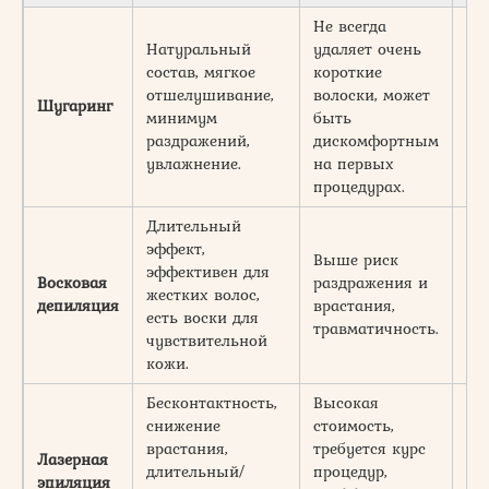
Не всегда
Натуральный
удаляет очень
состав, мягкое
короткие
отшелушивание,
волоски, может
Шугаринг
2-
минимум
быть
раздражений,
дискомфортным
увлажнение.
на первых
процедурах.
Длительный
эффект,
Выше риск
эффективен для
Восковая
раздражения и
жестких волос,
2-
депиляция
врастания,
есть воски для
травматичность.
чувствительной
кожи.
Бесконтактность,
Высокая
снижение
стоимость,
врастания,
требуется курс
Лазерная
До
длительный/
процедур,
эпиляция
(г