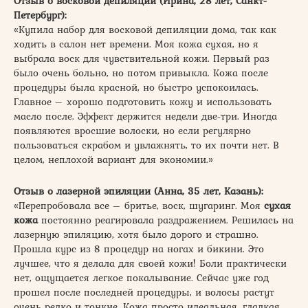
Отзыв о восковой депиляции (Ирина, 28 лет, Санкт-
Петербург):
«Купила набор для восковой депиляции дома, так как
ходить в салон нет времени. Моя кожа сухая, но я
выбрала воск для чувствительной кожи. Первый раз
было очень больно, но потом привыкла. Кожа после
процедуры была красной, но быстро успокоилась.
Главное – хорошо подготовить кожу и использовать
масло после. Эффект держится недели две-три. Иногда
появляются вросшие волоски, но если регулярно
пользоваться скрабом и увлажнять, то их почти нет. В
целом, неплохой вариант для экономии.»
Отзыв о лазерной эпиляции (Анна, 35 лет, Казань):
«Перепробовала все – бритье, воск, шугаринг. Моя
сухая
кожа
постоянно реагировала раздражением. Решилась на
лазерную эпиляцию, хотя было дорого и страшно.
Прошла курс из 8 процедур на ногах и бикини. Это
лучшее, что я делала для своей кожи! Боли практически
нет, ощущается легкое покалывание. Сейчас уже год
прошел после последней процедуры, и волосы растут
очень редко и тонкие. Кожа просто идеальная, гладкая,