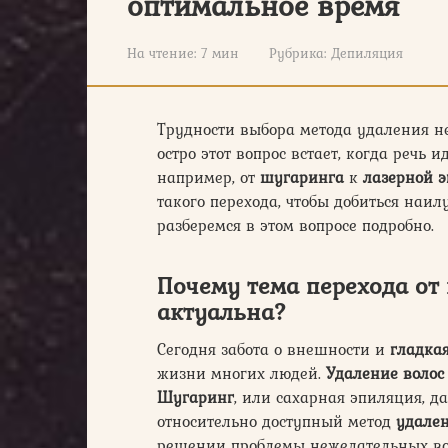
оптимальное время
На чтение:
7 мин
Рубрика:
Депиляция
Трудности выбора метода удаления н
остро этот вопрос встает, когда речь и
например, от
шугаринга
к
лазерной 
такого перехода, чтобы добиться наи
разберемся в этом вопросе подробно.
Почему тема перехода от
актуальна?
Сегодня забота о внешности и
гладка
жизни многих людей.
Удаление волос
Шугаринг
, или сахарная эпиляция, 
относительно доступный метод
удален
решении проблемы нежелательных во