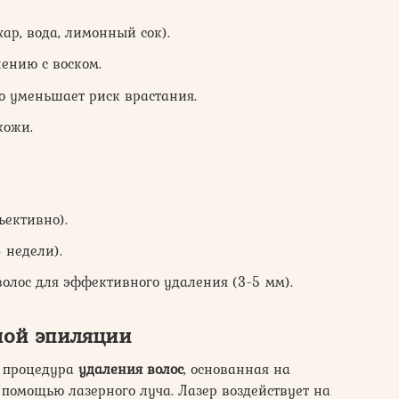
ар, вода, лимонный сок).
ению с воском.
то уменьшает риск врастания.
кожи.
ъективно).
 недели).
олос для эффективного удаления (3-5 мм).
ной эпиляции
 процедура
удаления волос
, основанная на
помощью лазерного луча. Лазер воздействует на