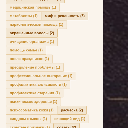
медицинская помощь
(1)
метаболизм
(1)
миф и реальность
(3)
наркологическая помощь
(1)
окрашенные волосы
(2)
очищение организма
(1)
помощь семье
(1)
после праздников
(1)
преодоление проблемы
(1)
профессиональное выгорание
(1)
профилактика зависимости
(1)
профилактика старения
(1)
психическое здоровье
(1)
психосоматика кожи
(1)
расческа
(2)
синдром отмены
(1)
сияющий вид
(1)
скрытые признаки
(1)
советы
(2)