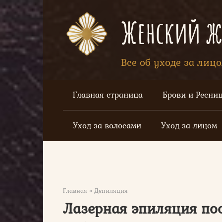
Перейти
к
Женский жу
контенту
Все об уходе за лиц
Главная страница
Брови и Ресни
Уход за волосами
Уход за лицом
Главная
»
Депиляция
Лазерная эпиляция по