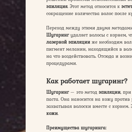
эпиляция
. Этот метод относится к
эсте
сокращение количества волос после к
Переход между этими двумя методами
Шугаринг
удаляет волосы с корнем, 
лазерной эпиляции
же необходим воло
пигмент меланин, находящийся в волос
на что воздействовать. Отсюда и воз
процедурами.
Как работает шугаринг?
Шугаринг
— это метод
эпиляции
, пр
паста. Она наносится на кожу против р
захватывая волоски вместе с корнем.
кожи
.
Преимущества шугаринга: