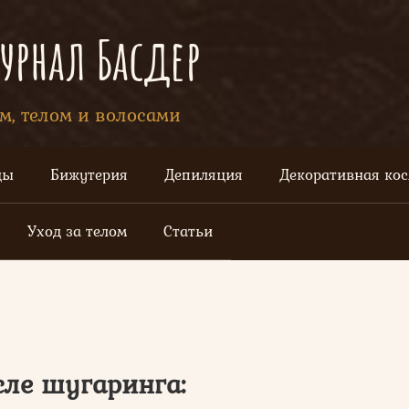
рнал Басдер
ом, телом и волосами
цы
Бижутерия
Депиляция
Декоративная ко
Уход за телом
Статьи
сле шугаринга: