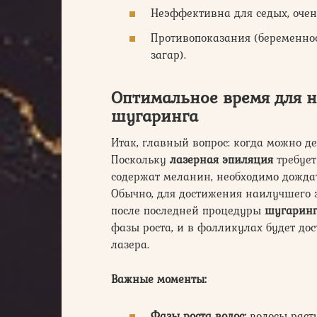
Неэффективна для седых, очен
Противопоказания (беременнос
загар).
Оптимальное время для н
шугаринга
Итак, главный вопрос: когда можно д
Поскольку
лазерная эпиляция
требует
содержат меланин, необходимо дождат
Обычно, для достижения наилучшего 
после последней процедуры
шугарин
фазы роста, и в фолликулах будет до
лазера.
Важные моменты:
Фазы роста волос:
волосы раст