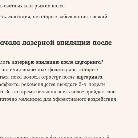
ь светлых или рыжих волос.
ть, лактация, некоторые заболевания, свежий
ачала лазерной эпиляции после
елать
лазерную эпиляцию
после шугаринга
?
 наличия волосяных фолликулов, которые
ься, пока волосы отрастут после
шугаринга
.
эффекта, рекомендуется выждать 3-4 недели
га
. За это время большая часть волос пройдет свои
статочно меланина для эффективного воздействия
ут циклично, проходя фазы анагена (активный