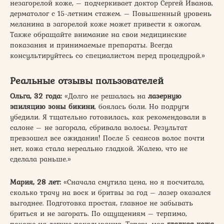
незагорелой коже, – подчеркивает доктор Сергей Иванов,
дерматолог с 15-летним стажем. – Повышенный уровень
меланина в загорелой коже может привести к ожогам.
Также обращайте внимание на свои медицинские
показания и принимаемые препараты. Всегда
консультируйтесь со специалистом перед процедурой.»
Реальные отзывы пользователей
Ольга, 32 года:
«Долго не решалась на
лазерную
эпиляцию зоны бикини
, боялась боли. Но подруги
убедили. Я тщательно готовилась, как рекомендовали в
салоне – не загорала, сбривала волосы. Результат
превзошел все ожидания! После 5 сеансов волос почти
нет, кожа стала нереально гладкой. Жалею, что не
сделала раньше.»
Мария, 28 лет:
«Сначала смутила цена, но я посчитала,
сколько трачу на воск и бритвы за год – лазер оказался
выгоднее. Подготовка простая, главное не забывать
бриться и не загорать. По ощущениям – терпимо,
похоже на легкие покалывания. Теперь моя
гладкая кожа