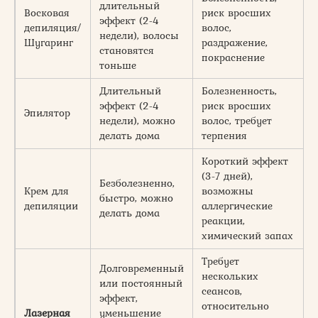
длительный
Восковая
риск вросших
эффект (2-4
депиляция/
волос,
2
недели), волосы
Шугаринг
раздражение,
становятся
покраснение
тоньше
Длительный
Болезненность,
эффект (2-4
риск вросших
Эпилятор
2
недели), можно
волос, требует
делать дома
терпения
Короткий эффект
(3-7 дней),
Безболезненно,
Крем для
возможны
быстро, можно
3
депиляции
аллергические
делать дома
реакции,
химический запах
Требует
Долговременный
нескольких
или постоянный
сеансов,
эффект,
относительно
Лазерная
уменьшение