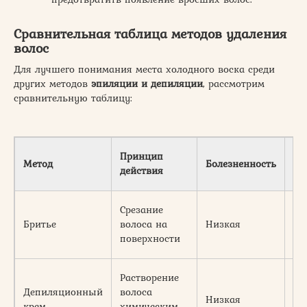
Сравнительная таблица методов удаления
волос
Для лучшего понимания места холодного воска среди
других методов
эпиляции и депиляции
, рассмотрим
сравнительную таблицу:
Принцип
Дл
Метод
Болезненность
действия
эф
Срезание
Не
Бритье
волоса на
Низкая
ча
поверхности
де
Растворение
Депиляционный
волоса
Низкая
2-
крем
химическим