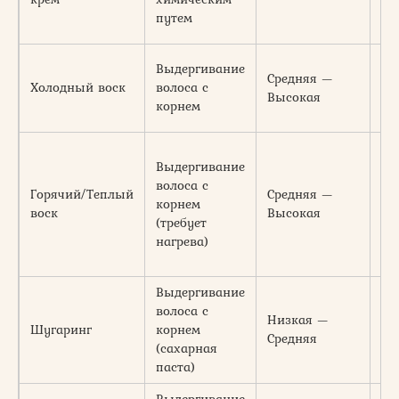
путем
Выдергивание
Средняя —
Холодный воск
волоса с
2-
Высокая
корнем
Выдергивание
волоса с
Горячий/Теплый
Средняя —
корнем
3-
воск
Высокая
(требует
нагрева)
Выдергивание
волоса с
Низкая —
Шугаринг
корнем
3-
Средняя
(сахарная
паста)
Выдергивание