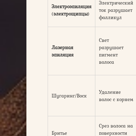
Электрический
Электроэпиляция
ток разрушает
(
электрощипцы
)
фолликул
Свет
Лазерная
разрушает
эпиляция
пигмент
волоса
Удаление
Шугаринг/Воск
волос с корнем
Срез волоса на
Бритье
поверхности