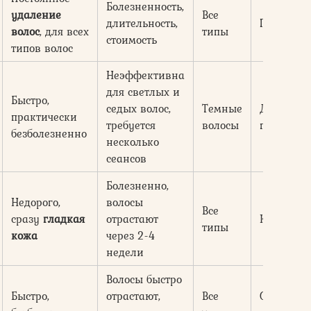
Болезненность,
удаление
Все
длительность,
Пермане
волос
, для всех
типы
стоимость
типов волос
Неэффективна
для светлых и
Быстро,
седых волос,
Темные
Длительн
практически
требуется
волосы
перманен
безболезненно
несколько
сеансов
Болезненно,
Недорого,
волосы
Все
сразу
гладкая
отрастают
Кратков
типы
кожа
через 2-4
недели
Волосы быстро
Быстро,
отрастают,
Все
Очень