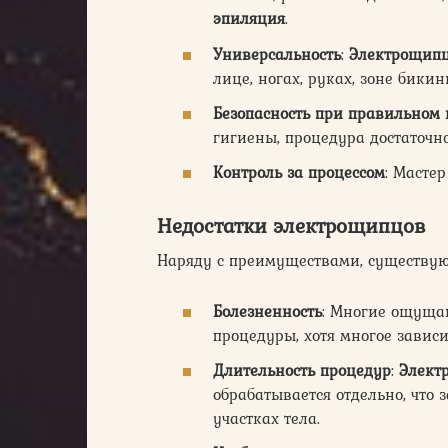
эпиляция
.
Универсальность
:
Электрощип
лице, ногах, руках, зоне бикин
Безопасность при правильном
гигиены, процедура достаточно
Контроль за процессом
: Масте
Недостатки электрощипцов
Наряду с преимуществами, существу
Болезненность
: Многие ощуща
процедуры, хотя многое зависи
Длительность процедур
:
Элект
обрабатывается отдельно, что
участках тела.