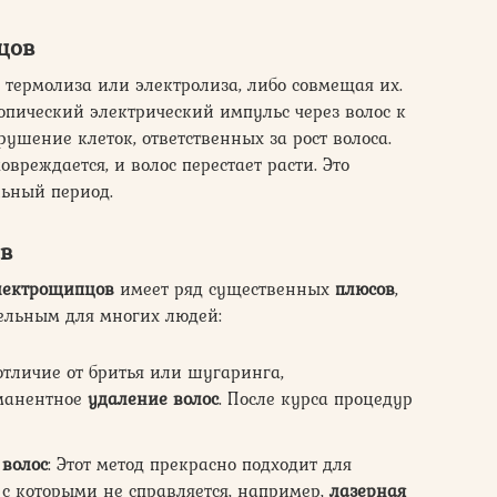
цов
термолиза или электролиза, либо совмещая их.
опический электрический импульс через волос к
рушение клеток, ответственных за рост волоса.
вреждается, и волос перестает расти. Это
ьный период.
ов
лектрощипцов
имеет ряд существенных
плюсов
,
тельным для многих людей:
 отличие от бритья или шугаринга,
манентное
удаление волос
. После курса процедур
 волос
: Этот метод прекрасно подходит для
 с которыми не справляется, например,
лазерная