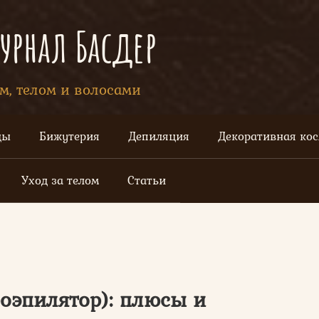
рнал Басдер
ом, телом и волосами
цы
Бижутерия
Депиляция
Декоративная ко
Уход за телом
Статьи
оэпилятор): плюсы и