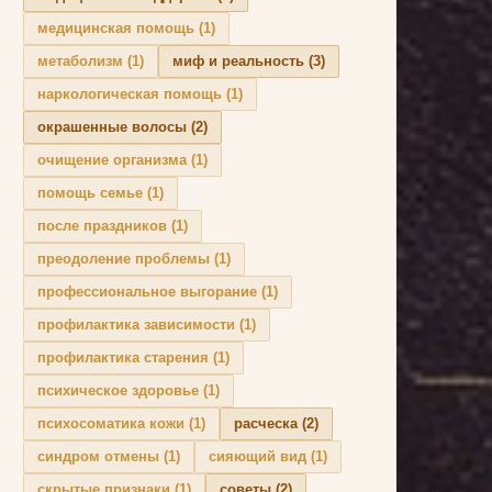
медицинская помощь
(1)
метаболизм
(1)
миф и реальность
(3)
наркологическая помощь
(1)
окрашенные волосы
(2)
очищение организма
(1)
помощь семье
(1)
после праздников
(1)
преодоление проблемы
(1)
профессиональное выгорание
(1)
профилактика зависимости
(1)
профилактика старения
(1)
психическое здоровье
(1)
психосоматика кожи
(1)
расческа
(2)
синдром отмены
(1)
сияющий вид
(1)
скрытые признаки
(1)
советы
(2)