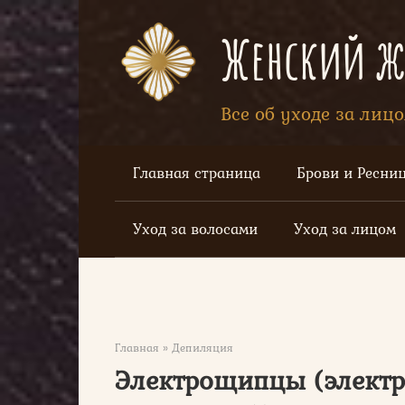
Перейти
к
Женский жу
контенту
Все об уходе за лиц
Главная страница
Брови и Ресни
Уход за волосами
Уход за лицом
Главная
»
Депиляция
Электрощипцы (электр