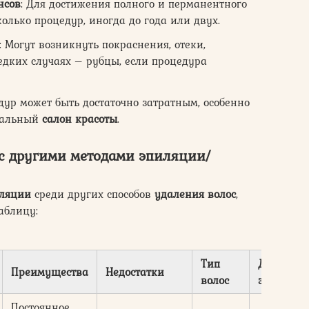
нсов
: Для достижения полного и перманентного
олько процедур, иногда до года или двух.
: Могут возникнуть покраснения, отеки,
едких случаях – рубцы, если процедура
едур может быть достаточно затратным, особенно
ональный
салон красоты
.
с другими методами эпиляции/
иляции
среди других способов
удаления волос
,
аблицу:
Тип
Длительн
Преимущества
Недостатки
волос
эффекта
Постоянное